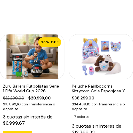
35
%
OFF
Zuru Ballers Futbolistas Serie
Peluche Rainbocorns
1 Fifa World Cup 2026
Kittycorn Cola Esponjosa Y
10 Sorpresas
$32.299,00
$20.999,00
$38.299,00
$18.899,10
con
Transferencia o
$34.469,10
con
Transferencia o
depósito
depósito
3
cuotas sin interés de
7 colores
$6.999,67
3
cuotas sin interés de
$12.766,33