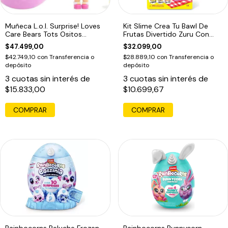
Muñeca L.o.l. Surprise! Loves
Kit Slime Crea Tu Bawl De
Care Bears Tots Ositos
Frutas Divertido Zuru Con
Cariños
Embalaje Adicional
$47.499,00
$32.099,00
$42.749,10
con
Transferencia o
$28.889,10
con
Transferencia o
depósito
depósito
3
cuotas sin interés de
3
cuotas sin interés de
$15.833,00
$10.699,67
Rainbocorns Peluche Frozen
Rainbocorns Bunnycorn