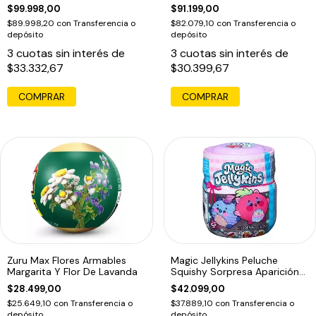
Violeta
Sorpresas Rosa
$99.998,00
$91.199,00
$89.998,20
con
Transferencia o
$82.079,10
con
Transferencia o
depósito
depósito
3
cuotas sin interés de
3
cuotas sin interés de
$33.332,67
$30.399,67
Zuru Max Flores Armables
Magic Jellykins Peluche
Margarita Y Flor De Lavanda
Squishy Sorpresa Aparición
Mágica Tapa Violeta
$28.499,00
$42.099,00
$25.649,10
con
Transferencia o
$37.889,10
con
Transferencia o
depósito
depósito