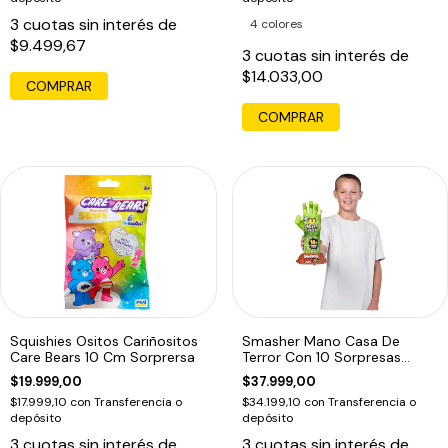
3
cuotas sin interés de
4 colores
$9.499,67
3
cuotas sin interés de
$14.033,00
COMPRAR
Squishies Ositos Cariñositos
Smasher Mano Casa De
Care Bears 10 Cm Sorprersa
Terror Con 10 Sorpresas
Tiburón
$19.999,00
$37.999,00
$17.999,10
con
Transferencia o
$34.199,10
con
Transferencia o
depósito
depósito
3
cuotas sin interés de
3
cuotas sin interés de