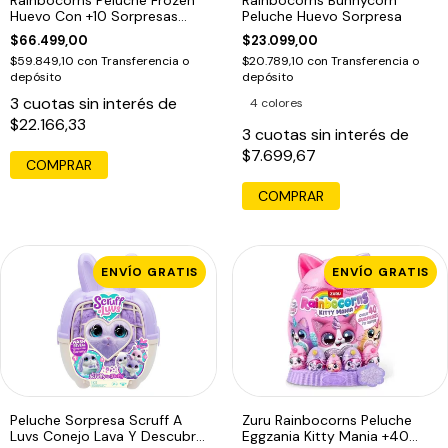
Huevo Con +10 Sorpresas
Peluche Huevo Sorpresa
Agua
$66.499,00
$23.099,00
$59.849,10
con
Transferencia o
$20.789,10
con
Transferencia o
depósito
depósito
3
cuotas sin interés de
4 colores
$22.166,33
3
cuotas sin interés de
$7.699,67
COMPRAR
ENVÍO GRATIS
ENVÍO GRATIS
Peluche Sorpresa Scruff A
Zuru Rainbocorns Peluche
Luvs Conejo Lava Y Descubre
Eggzania Kitty Mania +40