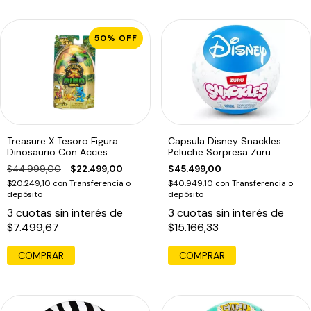
50
%
OFF
Treasure X Tesoro Figura
Capsula Disney Snackles
Dinosaurio Con Acces
Peluche Sorpresa Zuru
Sorpresa 646
Sorpresa
$44.999,00
$22.499,00
$45.499,00
$20.249,10
con
Transferencia o
$40.949,10
con
Transferencia o
depósito
depósito
3
cuotas sin interés de
3
cuotas sin interés de
$7.499,67
$15.166,33