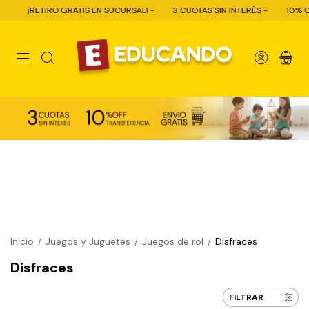
TIRO GRATIS EN SUCURSAL! -
3 CUOTAS SIN INTERÉS -
10% OFF CON TR
0
Inicio
Juegos y Juguetes
Juegos de rol
Disfraces
/
/
/
Disfraces
FILTRAR