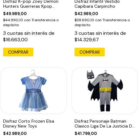
Disfraz K-pop Zoey Demon
Disfraz Infantil Vestido
Hunters Guerreras Kpop
Capibara Carpincho
Infantil Zoey
$49.989,00
$42.989,00
$44.990,10
con
Transferencia o
$38.690,10
con
Transferencia o
depósito
depósito
3
cuotas sin interés de
3
cuotas sin interés de
$16.663,00
$14.329,67
COMPRAR
COMPRAR
Disfraz Corto Frozen Elsa
Disfraz Personaje Batman
Disney New Toys
Clasico Liga De La Justicia Dc
1666
$42.989,00
$41.799,00