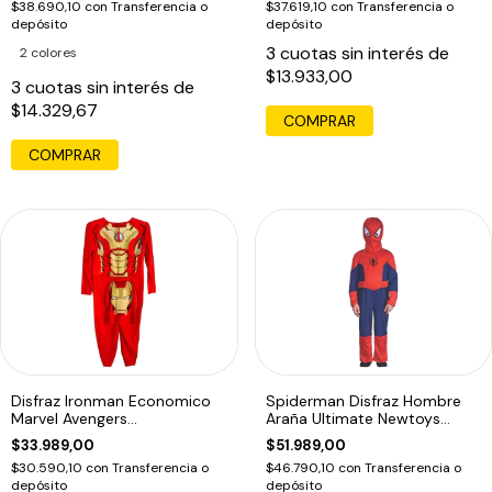
$38.690,10
con
Transferencia o
$37.619,10
con
Transferencia o
depósito
depósito
3
cuotas sin interés de
2 colores
$13.933,00
3
cuotas sin interés de
$14.329,67
COMPRAR
COMPRAR
Disfraz Ironman Economico
Spiderman Disfraz Hombre
Marvel Avengers
Araña Ultimate Newtoys
Dramatizacion Edu
Original Edu
$33.989,00
$51.989,00
$30.590,10
con
Transferencia o
$46.790,10
con
Transferencia o
depósito
depósito