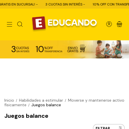
TIS EN SUCURSAL! -
3 CUOTAS SIN INTERÉS -
10% OFF CON TRANSFEREN
0
Inicio
Habilidades a estimular
Moverse y mantenerse activo
/
/
físicamente
Juegos balance
/
Juegos balance
FILTRAR