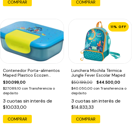
COMPRAR
11
%
OFF
Contenedor Porta-alimentos
Lunchera Mochila Térmica
Maped Plastico Ecozen
Jungle Fever Escolar Maped
Racoon Azul
$30.099,00
$50.199,00
$44.500,00
$27.089,10
con
Transferencia o
$40.050,00
con
Transferencia o
depósito
depósito
3
cuotas sin interés de
3
cuotas sin interés de
$10.033,00
$14.833,33