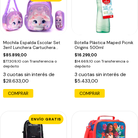
Mochila Espalda Escolar Set
Botella Plástica Maped Picnik
3en1 Lunchera Cartuchera
Origins 500ml
Violeta Coneja Bani
$85.899,00
$16.299,00
$77.309,10
con
Transferencia o
$14.669,10
con
Transferencia o
depósito
depósito
3
cuotas sin interés de
3
cuotas sin interés de
$28.633,00
$5.433,00
COMPRAR
ENVÍO GRATIS