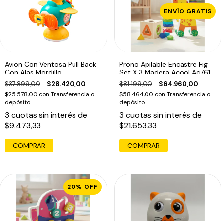
ENVÍO GRATIS
Avion Con Ventosa Pull Back
Prono Apilable Encastre Fig
Con Alas Mordillo
Set X 3 Madera Acool Ac7611
Full
$37.899,00
$28.420,00
$81.199,00
$64.960,00
$25.578,00
con
Transferencia o
$58.464,00
con
Transferencia o
depósito
depósito
3
cuotas sin interés de
3
cuotas sin interés de
$9.473,33
$21.653,33
COMPRAR
20
%
OFF