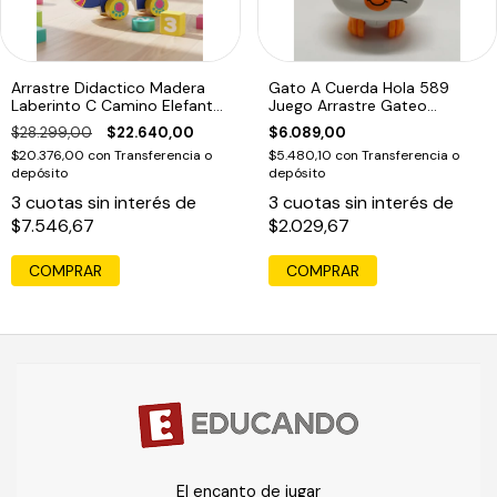
Arrastre Didactico Madera
Gato A Cuerda Hola 589
Laberinto C Camino Elefante
Juego Arrastre Gateo
Acool
Educando
$28.299,00
$22.640,00
$6.089,00
$20.376,00
con
Transferencia o
$5.480,10
con
Transferencia o
depósito
depósito
3
cuotas sin interés de
3
cuotas sin interés de
$7.546,67
$2.029,67
COMPRAR
El encanto de jugar