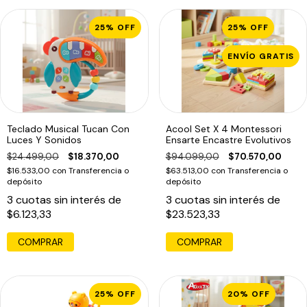
25
%
OFF
25
%
OFF
ENVÍO GRATIS
Teclado Musical Tucan Con
Acool Set X 4 Montessori
Luces Y Sonidos
Ensarte Encastre Evolutivos
$24.499,00
$18.370,00
$94.099,00
$70.570,00
$16.533,00
con
Transferencia o
$63.513,00
con
Transferencia o
depósito
depósito
3
cuotas sin interés de
3
cuotas sin interés de
$6.123,33
$23.523,33
COMPRAR
COMPRAR
25
%
OFF
20
%
OFF