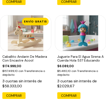
COMPRAR
ENVÍO GRATIS
Caballito Andarin De Madera
Juguete Para El Agua Sirena A
Con Encastre Acool
Cuerda Hola 537 Educando
$174.999,00
$6.089,00
$157.499,10
con
Transferencia o
$5.480,10
con
Transferencia o
depósito
depósito
3
cuotas sin interés de
3
cuotas sin interés de
$58.333,00
$2.029,67
COMPRAR