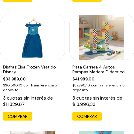
Disfraz Elsa Frozen Vestido
Pista Carrera 4 Autos
Disney
Rampas Madera Didactico
Acool Ac6653
$33.989,00
$41.989,00
$30.590,10
con
Transferencia o
$37.790,10
con
Transferencia o
depósito
depósito
3
cuotas sin interés de
3
cuotas sin interés de
$11.329,67
$13.996,33
COMPRAR
COMPRAR