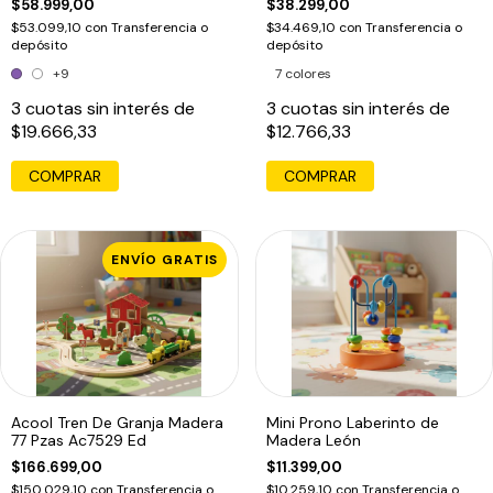
$58.999,00
$38.299,00
$53.099,10
con
Transferencia o
$34.469,10
con
Transferencia o
depósito
depósito
+9
7 colores
3
cuotas sin interés de
3
cuotas sin interés de
$19.666,33
$12.766,33
COMPRAR
COMPRAR
ENVÍO GRATIS
Acool Tren De Granja Madera
Mini Prono Laberinto de
77 Pzas Ac7529 Ed
Madera León
$166.699,00
$11.399,00
$150.029,10
con
Transferencia o
$10.259,10
con
Transferencia o