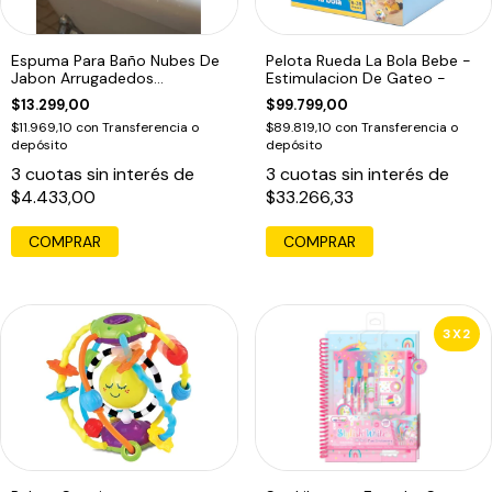
Espuma Para Baño Nubes De
Pelota Rueda La Bola Bebe -
Jabon Arrugadedos
Estimulacion De Gateo -
Educando Unico
$13.299,00
$99.799,00
$11.969,10
con
Transferencia o
$89.819,10
con
Transferencia o
depósito
depósito
3
cuotas sin interés de
3
cuotas sin interés de
$4.433,00
$33.266,33
3X2