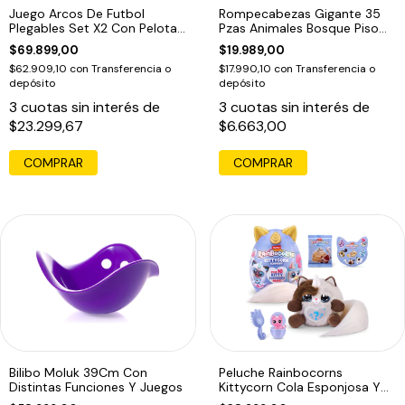
Juego Arcos De Futbol
Rompecabezas Gigante 35
Plegables Set X2 Con Pelota
Pzas Animales Bosque Piso
120x86cm
Puzzle Edu
$69.899,00
$19.989,00
$62.909,10
con
Transferencia o
$17.990,10
con
Transferencia o
depósito
depósito
3
cuotas sin interés de
3
cuotas sin interés de
$23.299,67
$6.663,00
COMPRAR
Bilibo Moluk 39Cm Con
Peluche Rainbocorns
Distintas Funciones Y Juegos
Kittycorn Cola Esponjosa Y
10 Sorpresas