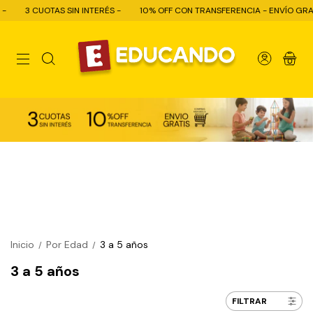
 INTERÉS -
10% OFF CON TRANSFERENCIA - ENVÍO GRATIS COMPRAS + $80.
0
Inicio
Por Edad
3 a 5 años
/
/
3 a 5 años
FILTRAR