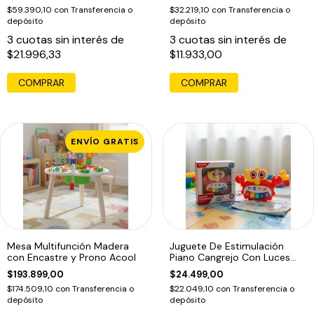
$59.390,10
con
Transferencia o
$32.219,10
con
Transferencia o
depósito
depósito
3
cuotas sin interés de
3
cuotas sin interés de
$21.996,33
$11.933,00
COMPRAR
ENVÍO GRATIS
Mesa Multifunción Madera
Juguete De Estimulación
con Encastre y Prono Acool
Piano Cangrejo Con Luces
Para Bebé
$193.899,00
$24.499,00
$174.509,10
con
Transferencia o
$22.049,10
con
Transferencia o
depósito
depósito