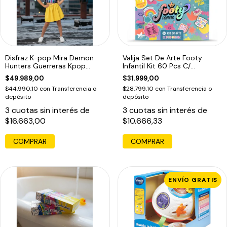
Disfraz K-pop Mira Demon
Valija Set De Arte Footy
Hunters Guerreras Kpop
Infantil Kit 60 Pcs C/
Infantil Mira
Accesiorios
$49.989,00
$31.999,00
$44.990,10
con
Transferencia o
$28.799,10
con
Transferencia o
depósito
depósito
3
cuotas sin interés de
3
cuotas sin interés de
$16.663,00
$10.666,33
COMPRAR
COMPRAR
ENVÍO GRATIS