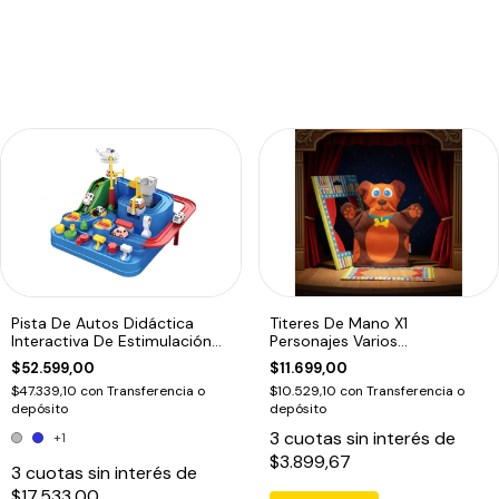
Pista De Autos Didáctica
Titeres De Mano X1
Interactiva De Estimulación
Personajes Varios
Motriz
Dramatizacion Educando
$52.599,00
$11.699,00
$47.339,10
con
Transferencia o
$10.529,10
con
Transferencia o
depósito
depósito
3
cuotas sin interés de
+1
$3.899,67
3
cuotas sin interés de
$17.533,00