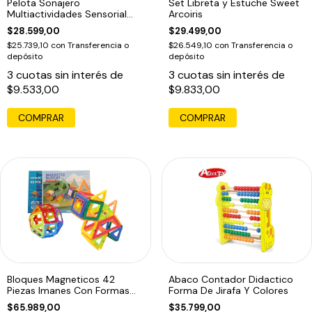
Pelota Sonajero
Set Libreta y Estuche Sweet
Multiactividades Sensorial
Arcoiris
Bebe Prono Espejo Multicolor
$28.599,00
$29.499,00
$25.739,10
con
Transferencia o
$26.549,10
con
Transferencia o
depósito
depósito
3
cuotas sin interés de
3
cuotas sin interés de
$9.533,00
$9.833,00
Bloques Magneticos 42
Abaco Contador Didactico
Piezas Imanes Con Formas
Forma De Jirafa Y Colores
Magnetic Blocks Inspire Set
$65.989,00
$35.799,00