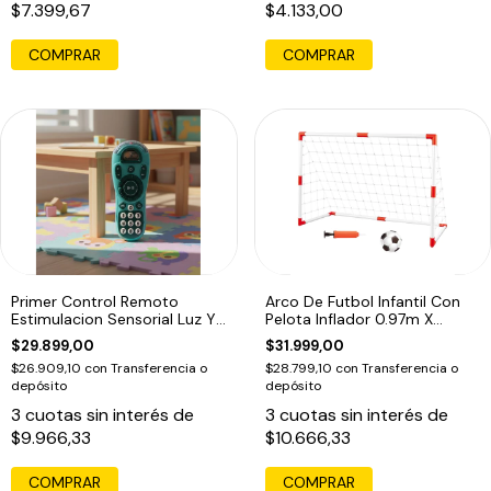
$7.399,67
$4.133,00
COMPRAR
COMPRAR
Primer Control Remoto
Arco De Futbol Infantil Con
Estimulacion Sensorial Luz Y
Pelota Inflador 0.97m X
Sonido Azul
0.64m
$29.899,00
$31.999,00
$26.909,10
con
Transferencia o
$28.799,10
con
Transferencia o
depósito
depósito
3
cuotas sin interés de
3
cuotas sin interés de
$9.966,33
$10.666,33
COMPRAR