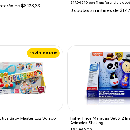
$47.969,10
con
Transferencia o depó
interés de
$6.123,33
3
cuotas sin interés de
$17.
ENVÍO GRATIS
activa Baby Master Luz Sonido
Fisher Price Maracas Set X 2 I
Animales Shaking
$34.999,00