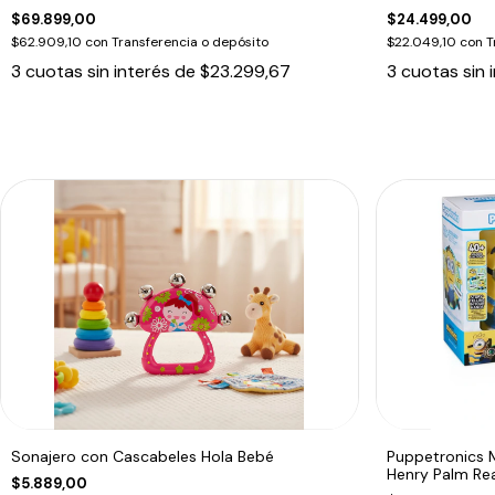
$69.899,00
$24.499,00
$62.909,10
con
Transferencia o depósito
$22.049,10
con
T
3
cuotas sin interés de
$23.299,67
3
cuotas sin 
Sonajero con Cascabeles Hola Bebé
Puppetronics 
Henry Palm Rea
$5.889,00