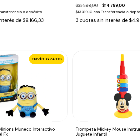
$33.299,00
$14.799,00
ransferencia o depósito
$13.319,10
con
Transferencia o depós
interés de
$8.166,33
3
cuotas sin interés de
$4.9
ENVÍO GRATIS
Minions Muñeco Interactivo
Trompeta Mickey Mouse Instru
l Fx
Juguete Infantil