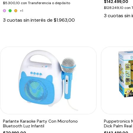
$142.499,00
$5.300,10
con
Transferencia o depósito
$128.249,10
con
+1
3
cuotas sin 
3
cuotas sin interés de
$1.963,00
Parlante Karaoke Party Con Microfono
Puppetronics 
Bluetooth Luz Infantil
Dick Palm Real