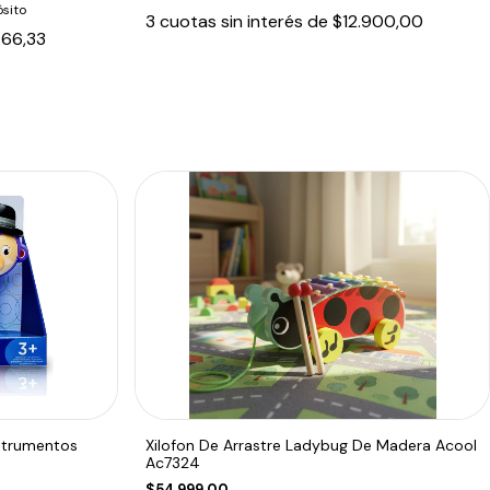
sito
3
cuotas sin interés de
$12.900,00
766,33
nstrumentos
Xilofon De Arrastre Ladybug De Madera Acool
Ac7324
$54.999,00