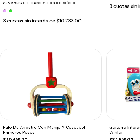
$28.979,10
con
Transferencia o depósito
3
cuotas sin 
3
cuotas sin interés de
$10.733,00
Palo De Arrastre Con Manija Y Cascabel
Guitarra Inter
Primeros Pasos
Winfun
$40.499,00
$84.599,00