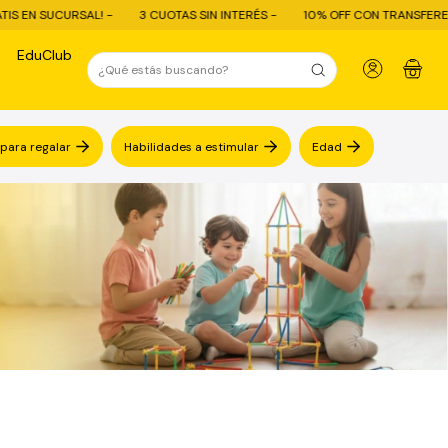
3 CUOTAS SIN INTERÉS -
10% OFF CON TRANSFERENCIA - ENVÍO GRATIS
EduClub
0
 para regalar
Habilidades a estimular
Edad