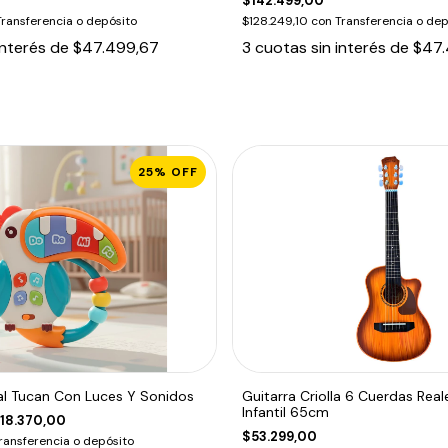
$142.499,00
Transferencia o depósito
$128.249,10
con
Transferencia o dep
interés de
$47.499,67
3
cuotas sin interés de
$47.
25
%
OFF
al Tucan Con Luces Y Sonidos
Guitarra Criolla 6 Cuerdas Real
Infantil 65cm
18.370,00
$53.299,00
ransferencia o depósito