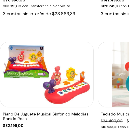
$70.990,00
$142.499,00
$63.891,00
con
Transferencia o depósito
$128.249,10
con
3
cuotas sin interés de
$23.663,33
3
cuotas sin 
Piano De Juguete Musical Sinfonico Melodias
Teclado Music
Sonido Rosa
$24.499,00
$
$32.199,00
$16.533,00
con
T