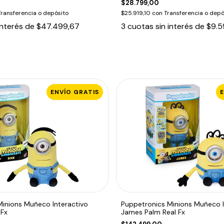
$28.799,00
Transferencia o depósito
$25.919,10
con
Transferencia o depó
interés de
$47.499,67
3
cuotas sin interés de
$9.5
ENVÍO GRATIS
Minions Muñeco Interactivo
Puppetronics Minions Muñeco I
 Fx
James Palm Real Fx