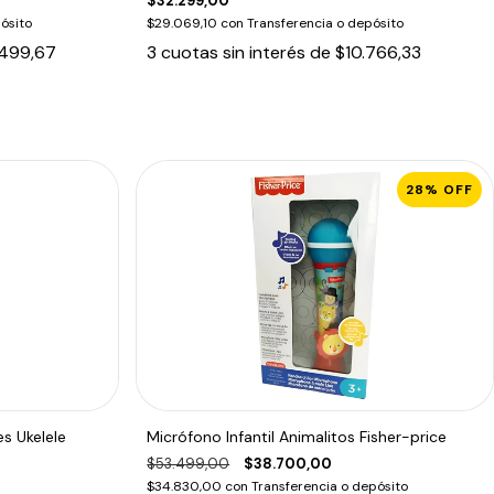
$32.299,00
ósito
$29.069,10
con
Transferencia o depósito
499,67
3
cuotas sin interés de
$10.766,33
28
%
OFF
es Ukelele
Micrófono Infantil Animalitos Fisher-price
$53.499,00
$38.700,00
$34.830,00
con
Transferencia o depósito