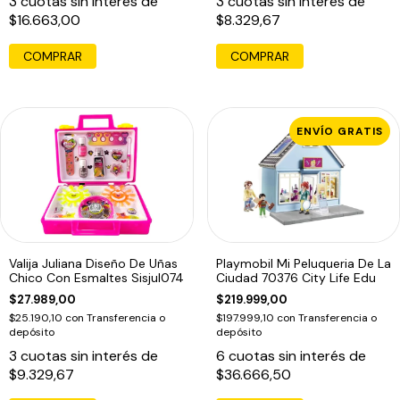
3
cuotas sin interés de
3
cuotas sin interés de
$16.663,00
$8.329,67
ENVÍO GRATIS
Valija Juliana Diseño De Uñas
Playmobil Mi Peluqueria De La
Chico Con Esmaltes Sisjul074
Ciudad 70376 City Life Edu
$27.989,00
$219.999,00
$25.190,10
con
Transferencia o
$197.999,10
con
Transferencia o
depósito
depósito
3
cuotas sin interés de
6
cuotas sin interés de
$9.329,67
$36.666,50