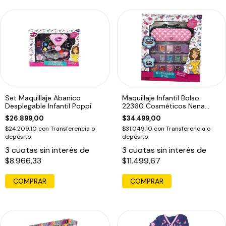
Set Maquillaje Abanico
Maquillaje Infantil Bolso
Desplegable Infantil Poppi
22360 Cosméticos Nena
Poppi
$26.899,00
$34.499,00
$24.209,10
con
Transferencia o
$31.049,10
con
Transferencia o
depósito
depósito
3
cuotas sin interés de
3
cuotas sin interés de
$8.966,33
$11.499,67