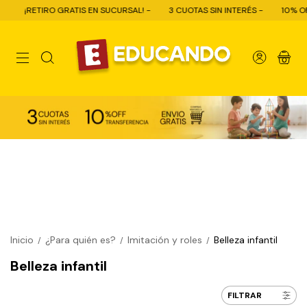
O GRATIS EN SUCURSAL! -
3 CUOTAS SIN INTERÉS -
10% OFF CON TRANS
0
Inicio
¿Para quién es?
Imitación y roles
Belleza infantil
/
/
/
Belleza infantil
FILTRAR