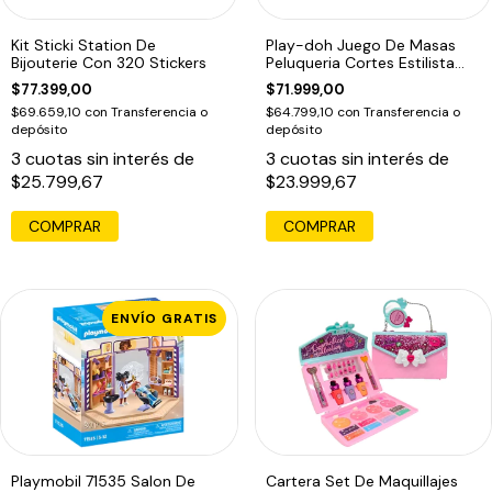
Kit Sticki Station De
Play-doh Juego De Masas
Bijouterie Con 320 Stickers
Peluqueria Cortes Estilista
F1260
$77.399,00
$71.999,00
$69.659,10
con
Transferencia o
$64.799,10
con
Transferencia o
depósito
depósito
3
cuotas sin interés de
3
cuotas sin interés de
$25.799,67
$23.999,67
COMPRAR
ENVÍO GRATIS
Playmobil 71535 Salon De
Cartera Set De Maquillajes