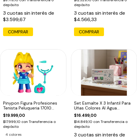
$9.719,10
con
Transferencia o
$12.329,10
con
Transferencia o
depósito
depósito
3
cuotas sin interés de
3
cuotas sin interés de
$3.599,67
$4.566,33
COMPRAR
Pinypon Figura Profesiones
Set Esmalte X 3 Infantil Para
Tenista Peluqueria 17010
Uñas Colores Al Agua
Colec Ed
Coloreria
$19.999,00
$16.499,00
$17.999,10
con
Transferencia o
$14.849,10
con
Transferencia o
depósito
depósito
3
cuotas sin interés de
4 colores