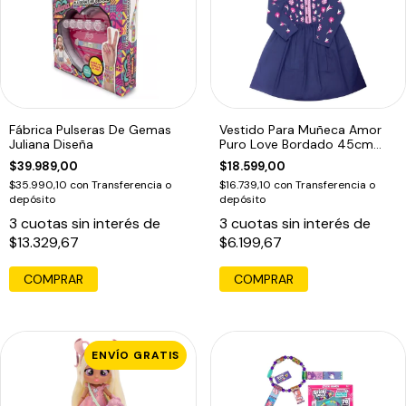
Fábrica Pulseras De Gemas
Vestido Para Muñeca Amor
Juliana Diseña
Puro Love Bordado 45cm
Witty Girls
$39.989,00
$18.599,00
$35.990,10
con
Transferencia o
$16.739,10
con
Transferencia o
depósito
depósito
3
cuotas sin interés de
3
cuotas sin interés de
$13.329,67
$6.199,67
COMPRAR
ENVÍO GRATIS