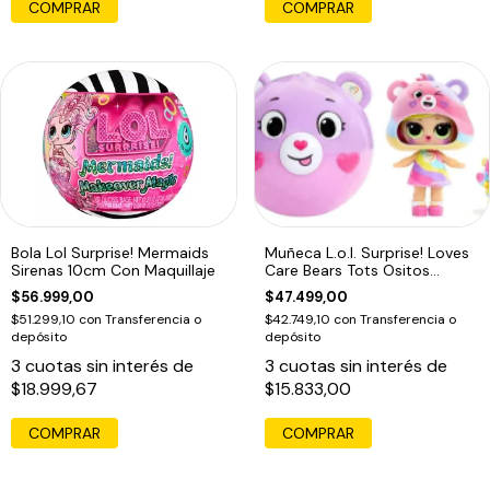
COMPRAR
COMPRAR
Bola Lol Surprise! Mermaids
Muñeca L.o.l. Surprise! Loves
Sirenas 10cm Con Maquillaje
Care Bears Tots Ositos
Cariños
$56.999,00
$47.499,00
$51.299,10
con
Transferencia o
$42.749,10
con
Transferencia o
depósito
depósito
3
cuotas sin interés de
3
cuotas sin interés de
$18.999,67
$15.833,00