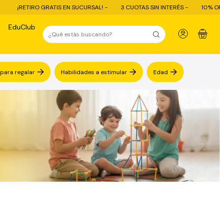
¡RETIRO GRATIS EN SUCURSAL! -
3 CUOTAS SIN INTERÉS -
10% OFF CO
EduClub
0
 para regalar
Habilidades a estimular
Edad