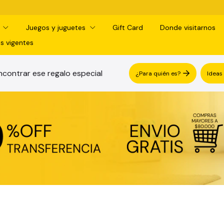
d
Juegos y juguetes
Gift Card
Donde visitarnos
s vigentes
contrar ese regalo especial
¿Para quién es?
Ideas