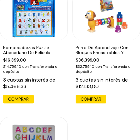
Rompecabezas Puzzle
Perro De Aprendizaje Con
Abecedario De Película
Bloques Encastrables Y
Disney 35 Piezas
Letras
$16.399,00
$36.399,00
$14.759,10
con
Transferencia o
$32.759,10
con
Transferencia o
depósito
depósito
3
cuotas sin interés de
3
cuotas sin interés de
$5.466,33
$12.133,00