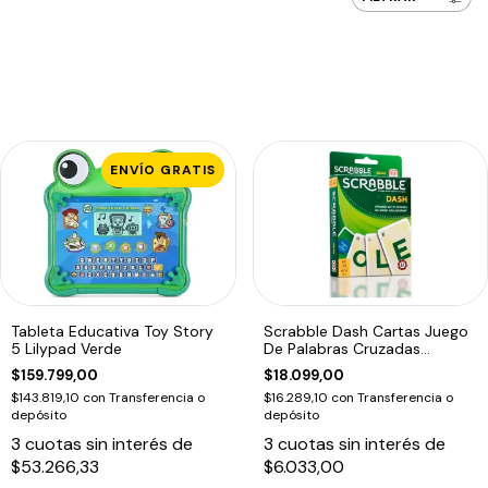
ENVÍO GRATIS
Tableta Educativa Toy Story
Scrabble Dash Cartas Juego
5 Lilypad Verde
De Palabras Cruzadas
901589 Edu
$159.799,00
$18.099,00
$143.819,10
con
Transferencia o
$16.289,10
con
Transferencia o
depósito
depósito
3
cuotas sin interés de
3
cuotas sin interés de
$53.266,33
$6.033,00