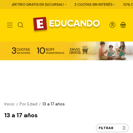
ATIS EN SUCURSAL! -
3 CUOTAS SIN INTERÉS -
10% OFF CON TRANSFERE
0
Inicio
Por Edad
13 a 17 años
/
/
13 a 17 años
FILTRAR