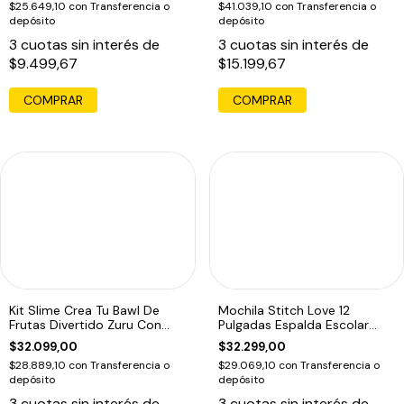
$25.649,10
con
Transferencia o
$41.039,10
con
Transferencia o
depósito
depósito
3
cuotas sin interés de
3
cuotas sin interés de
$9.499,67
$15.199,67
Kit Slime Crea Tu Bawl De
Mochila Stitch Love 12
Frutas Divertido Zuru Con
Pulgadas Espalda Escolar
Embalaje Adicional
Azul
$32.099,00
$32.299,00
$28.889,10
con
Transferencia o
$29.069,10
con
Transferencia o
depósito
depósito
3
cuotas sin interés de
3
cuotas sin interés de