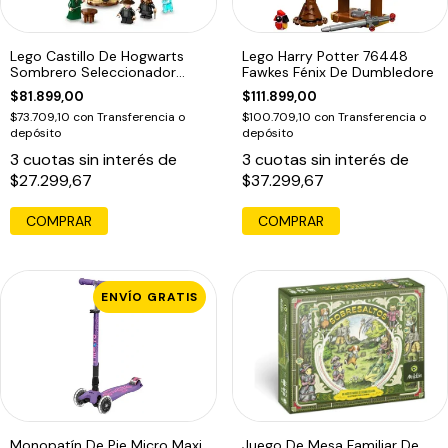
Lego Castillo De Hogwarts
Lego Harry Potter 76448
Sombrero Seleccionador
Fawkes Fénix De Dumbledore
76460 Harry
$81.899,00
$111.899,00
$73.709,10
con
Transferencia o
$100.709,10
con
Transferencia o
depósito
depósito
3
cuotas sin interés de
3
cuotas sin interés de
$27.299,67
$37.299,67
COMPRAR
COMPRAR
ENVÍO GRATIS
Monopatín De Pie Micro Maxi
Juego De Mesa Familiar De