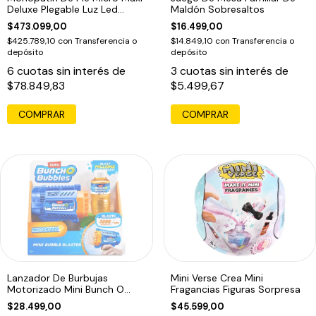
Deluxe Plegable Luz Led
Maldón Sobresaltos
Morado Morado
$473.099,00
$16.499,00
$425.789,10
con
Transferencia o
$14.849,10
con
Transferencia o
depósito
depósito
6
cuotas sin interés de
3
cuotas sin interés de
$78.849,83
$5.499,67
Lanzador De Burbujas
Mini Verse Crea Mini
Motorizado Mini Bunch O
Fragancias Figuras Sorpresa
Bubbles Azul Marino
$28.499,00
$45.599,00