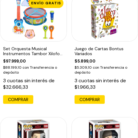
ENVÍO GRATIS
Set Orquesta Musical
Juego de Cartas Bontus
Instrumentos Tambor Xilofon
Variados
Microfono
$97.999,00
$5.899,00
$88.199,10
con
Transferencia o
$5.309,10
con
Transferencia o
depósito
depósito
3
cuotas sin interés de
3
cuotas sin interés de
$32.666,33
$1.966,33
COMPRAR