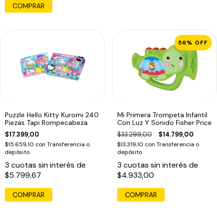
COMPRAR
56
%
OFF
Puzzle Hello Kitty Kuromi 240
Mi Primera Trompeta Infantil
Piezas Tapi Rompecabeza
Con Luz Y Sonido Fisher Price
$17.399,00
$33.299,00
$14.799,00
$15.659,10
con
Transferencia o
$13.319,10
con
Transferencia o
depósito
depósito
3
cuotas sin interés de
3
cuotas sin interés de
$5.799,67
$4.933,00
COMPRAR