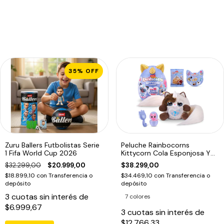
35
%
OFF
Zuru Ballers Futbolistas Serie
Peluche Rainbocorns
1 Fifa World Cup 2026
Kittycorn Cola Esponjosa Y
10 Sorpresas
$32.299,00
$20.999,00
$38.299,00
$18.899,10
con
Transferencia o
$34.469,10
con
Transferencia o
depósito
depósito
3
cuotas sin interés de
7 colores
$6.999,67
3
cuotas sin interés de
$12.766,33