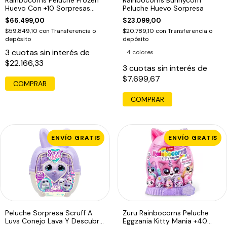
Huevo Con +10 Sorpresas
Peluche Huevo Sorpresa
Agua
$66.499,00
$23.099,00
$59.849,10
con
Transferencia o
$20.789,10
con
Transferencia o
depósito
depósito
3
cuotas sin interés de
4 colores
$22.166,33
3
cuotas sin interés de
$7.699,67
COMPRAR
ENVÍO GRATIS
ENVÍO GRATIS
Peluche Sorpresa Scruff A
Zuru Rainbocorns Peluche
Luvs Conejo Lava Y Descubre
Eggzania Kitty Mania +40