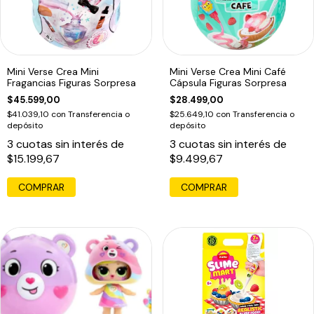
Mini Verse Crea Mini
Mini Verse Crea Mini Café
Fragancias Figuras Sorpresa
Cápsula Figuras Sorpresa
$45.599,00
$28.499,00
$41.039,10
con
Transferencia o
$25.649,10
con
Transferencia o
depósito
depósito
3
cuotas sin interés de
3
cuotas sin interés de
$15.199,67
$9.499,67