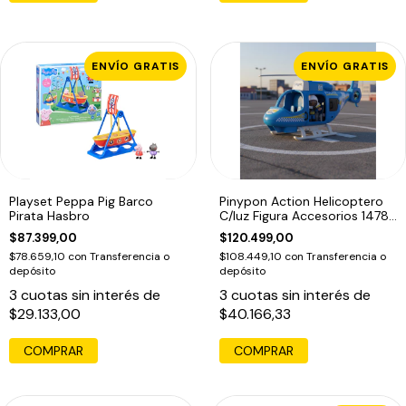
ENVÍO GRATIS
ENVÍO GRATIS
Playset Peppa Pig Barco
Pinypon Action Helicoptero
Pirata Hasbro
C/luz Figura Accesorios 14782
Edu
$87.399,00
$120.499,00
$78.659,10
con
Transferencia o
$108.449,10
con
Transferencia o
depósito
depósito
3
cuotas sin interés de
3
cuotas sin interés de
$29.133,00
$40.166,33
COMPRAR
COMPRAR