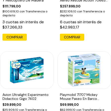
Y Helicoptero De Madera
Aereo Rescue Action 70663
Edu
$111.799,00
$257.899,00
$100.619,10
con
Transferencia o
$232.109,10
con
Transferencia o
depósito
depósito
3
cuotas sin interés de
6
cuotas sin interés de
$37.266,33
$42.983,17
COMPRAR
Avion Ultralight Experimento
Playmobil 71707 Mickey
Didactico Gigo 7402
Mouse Paseo En Barco
Disney
$39.899,00
$69.999,00
$35.909,10
con
Transferencia o
$62.999,10
con
Transferencia o