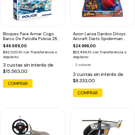
Bloques Para Armar Cogo
Avion Lanza Dardos Ditoys
Barco De Patrulla Policia 284
Aircraft Darts Spiderman
Piezas
Avengers
$46.689,00
$24.999,00
$42.020,10
con
Transferencia o
$22.499,10
con
Transferencia o
depósito
depósito
3
cuotas sin interés de
2 colores
$15.563,00
3
cuotas sin interés de
$8.333,00
COMPRAR
COMPRAR