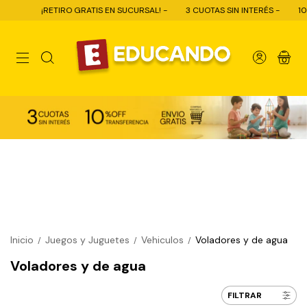
RO GRATIS EN SUCURSAL! -
3 CUOTAS SIN INTERÉS -
10% OFF CON TRAN
0
Inicio
Juegos y Juguetes
Vehiculos
Voladores y de agua
/
/
/
Voladores y de agua
FILTRAR