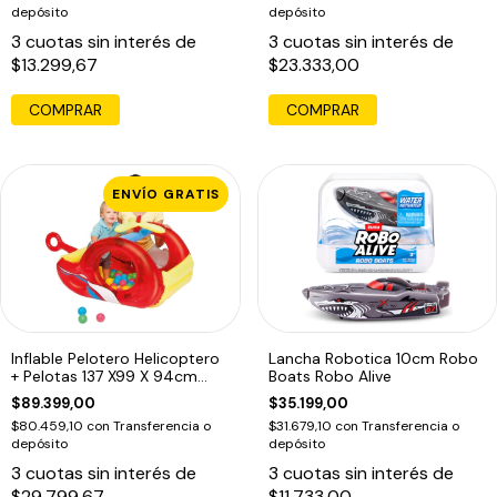
depósito
depósito
3
cuotas sin interés de
3
cuotas sin interés de
$13.299,67
$23.333,00
COMPRAR
COMPRAR
ENVÍO GRATIS
Inflable Pelotero Helicoptero
Lancha Robotica 10cm Robo
+ Pelotas 137 X99 X 94cm
Boats Robo Alive
52183
$89.399,00
$35.199,00
$80.459,10
con
Transferencia o
$31.679,10
con
Transferencia o
depósito
depósito
3
cuotas sin interés de
3
cuotas sin interés de
$29.799,67
$11.733,00