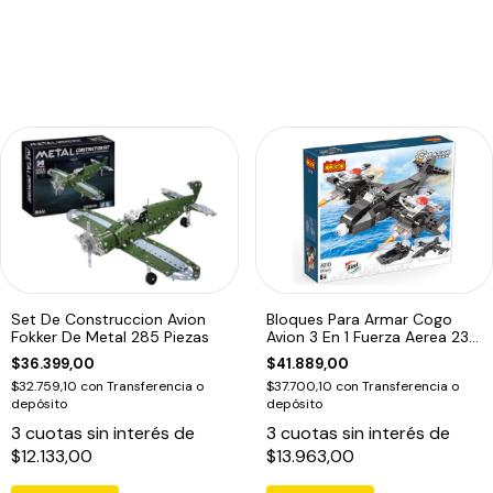
Set De Construccion Avion
Bloques Para Armar Cogo
Fokker De Metal 285 Piezas
Avion 3 En 1 Fuerza Aerea 231
Pzas 231 3010
$36.399,00
$41.889,00
$32.759,10
con
Transferencia o
$37.700,10
con
Transferencia o
depósito
depósito
3
cuotas sin interés de
3
cuotas sin interés de
$12.133,00
$13.963,00