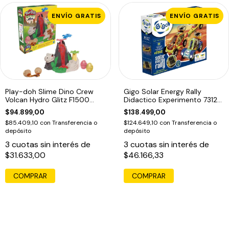
ENVÍO GRATIS
ENVÍO GRATIS
Play-doh Slime Dino Crew
Gigo Solar Energy Rally
Volcan Hydro Glitz F1500
Didactico Experimento 7312
Masas Edu
Educando
$94.899,00
$138.499,00
$85.409,10
con
Transferencia o
$124.649,10
con
Transferencia o
depósito
depósito
3
cuotas sin interés de
3
cuotas sin interés de
$31.633,00
$46.166,33
COMPRAR