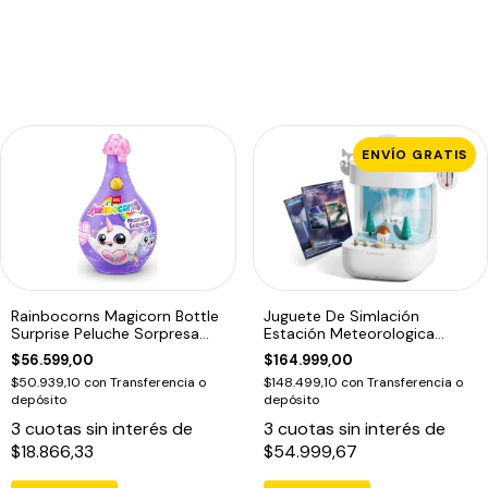
ENVÍO GRATIS
Rainbocorns Magicorn Bottle
Juguete De Simlación
Surprise Peluche Sorpresa
Estación Meteorologica
Zuru
Educativo Blanco
$56.599,00
$164.999,00
$50.939,10
con
Transferencia o
$148.499,10
con
Transferencia o
depósito
depósito
3
cuotas sin interés de
3
cuotas sin interés de
$18.866,33
$54.999,67