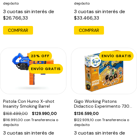
depósito
depósito
3
cuotas sin interés de
3
cuotas sin interés de
$26.766,33
$33.466,33
23
%
OFF
ENVÍO GRATIS
ENVÍO GRATIS
Pistola Con Humo X-shot
Gigo Working Pistons
Insanity Smoking Barrel
Didactico Experimento 7300
Educando
$168.499,00
$129.990,00
$136.599,00
$116.991,00
con
Transferencia o
$122.939,10
con
Transferencia o
depósito
depósito
3
cuotas sin interés de
3
cuotas sin interés de