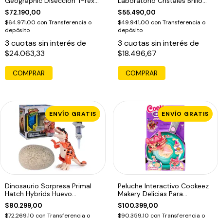
Geographic Diseccion T-rex
Laboratorio Cristales Brillo
Brilla
Oscuridad
$72.190,00
$55.490,00
$64.971,00
con
Transferencia o
$49.941,00
con
Transferencia o
depósito
depósito
3
cuotas sin interés de
3
cuotas sin interés de
$24.063,33
$18.496,67
ENVÍO GRATIS
ENVÍO GRATIS
Dinosaurio Sorpresa Primal
Peluche Interactivo Cookeez
Hatch Hybrids Huevo
Makery Delicias Para
Eclosiona
Panqueques
$80.299,00
$100.399,00
$72.269,10
con
Transferencia o
$90.359,10
con
Transferencia o