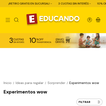
IRO GRATIS EN SUCURSAL! -
3 CUOTAS SIN INTERÉS -
10% OFF CON TRA
0
Inicio
Ideas para regalar
Sorprender
Experimentos wow
/
/
/
Experimentos wow
FILTRAR