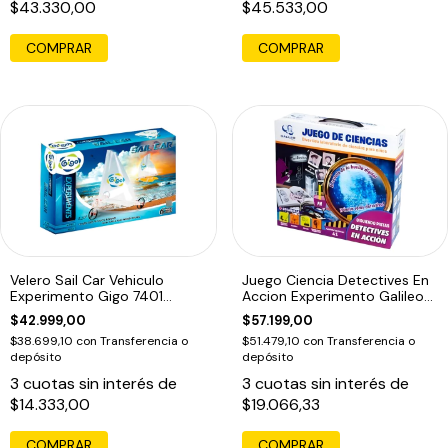
$43.330,00
$45.533,00
COMPRAR
Velero Sail Car Vehiculo
Juego Ciencia Detectives En
Experimento Gigo 7401
Accion Experimento Galileo
Educando
Edu
$42.999,00
$57.199,00
$38.699,10
con
Transferencia o
$51.479,10
con
Transferencia o
depósito
depósito
3
cuotas sin interés de
3
cuotas sin interés de
$14.333,00
$19.066,33
COMPRAR