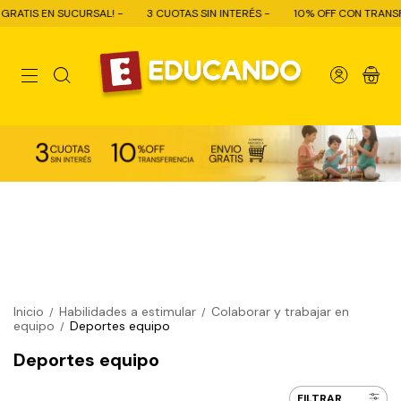
S EN SUCURSAL! -
3 CUOTAS SIN INTERÉS -
10% OFF CON TRANSFERENC
0
Inicio
Habilidades a estimular
Colaborar y trabajar en
/
/
equipo
Deportes equipo
/
Deportes equipo
FILTRAR