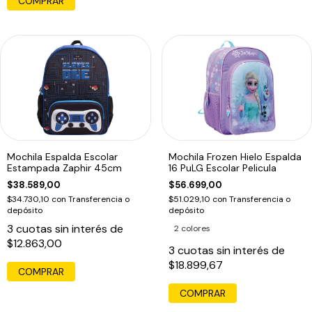
COMPRAR
Mochila Espalda Escolar
Mochila Frozen Hielo Espalda
Estampada Zaphir 45cm
16 PuLG Escolar Pelicula
$38.589,00
$56.699,00
$34.730,10
con
Transferencia o
$51.029,10
con
Transferencia o
depósito
depósito
3
cuotas sin interés de
2 colores
$12.863,00
3
cuotas sin interés de
$18.899,67
COMPRAR
COMPRAR