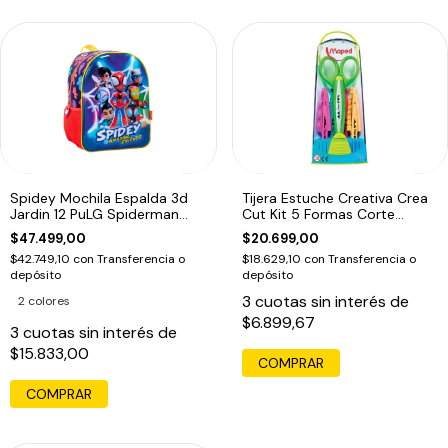
Spidey Mochila Espalda 3d
Tijera Estuche Creativa Crea
Jardin 12 PuLG Spiderman
Cut Kit 5 Formas Corte
Marvel Ed
Maped Ed
$47.499,00
$20.699,00
$42.749,10
con
Transferencia o
$18.629,10
con
Transferencia o
depósito
depósito
3
cuotas sin interés de
2 colores
$6.899,67
3
cuotas sin interés de
$15.833,00
COMPRAR