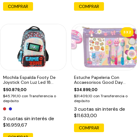
3X2
Mochila Espalda Footy De
Estuche Papeleria Con
Joystick Con Luz Led 18
Accaesorisos Good Day
Pulgadas Rojo
Honguito
$50.879,00
$34.899,00
$45.791,10
con
Transferencia o
$31.409,10
con
Transferencia o
depósito
depósito
3
cuotas sin interés de
$11.633,00
3
cuotas sin interés de
$16.959,67