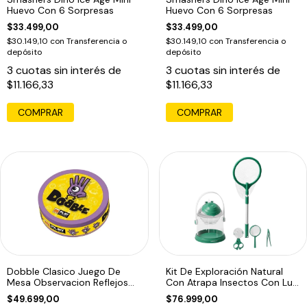
Huevo Con 6 Sorpresas
Huevo Con 6 Sorpresas
$33.499,00
$33.499,00
$30.149,10
con
Transferencia o
$30.149,10
con
Transferencia o
depósito
depósito
3
cuotas sin interés de
3
cuotas sin interés de
$11.166,33
$11.166,33
COMPRAR
Dobble Clasico Juego De
Kit De Exploración Natural
Mesa Observacion Reflejos
Con Atrapa Insectos Con Luz
Top Edu
Led
$49.699,00
$76.999,00