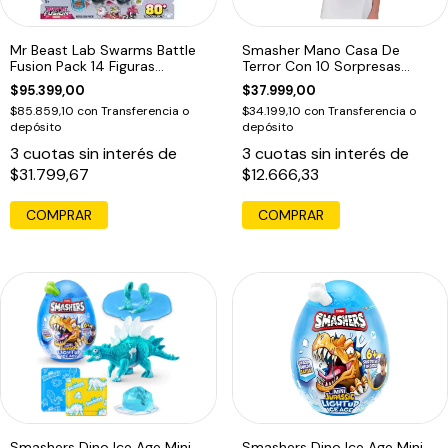
Mr Beast Lab Swarms Battle
Smasher Mano Casa De
Fusion Pack 14 Figuras
Terror Con 10 Sorpresas
Sorpresa
Frankenstein
$95.399,00
$37.999,00
$85.859,10
con
Transferencia o
$34.199,10
con
Transferencia o
depósito
depósito
3
cuotas sin interés de
3
cuotas sin interés de
$31.799,67
$12.666,33
Smashers Dino Ice Age Mini
Smashers Dino Ice Age Mini