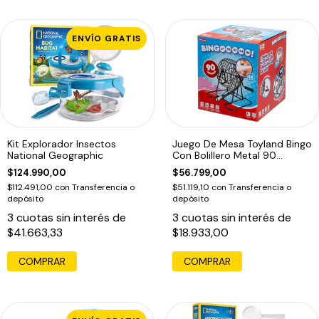
ENVÍO GRATIS
Kit Explorador Insectos
Juego De Mesa Toyland Bingo
National Geographic
Con Bolillero Metal 90
Numeros
$124.990,00
$56.799,00
$112.491,00
con
Transferencia o
$51.119,10
con
Transferencia o
depósito
depósito
3
cuotas sin interés de
3
cuotas sin interés de
$41.663,33
$18.933,00