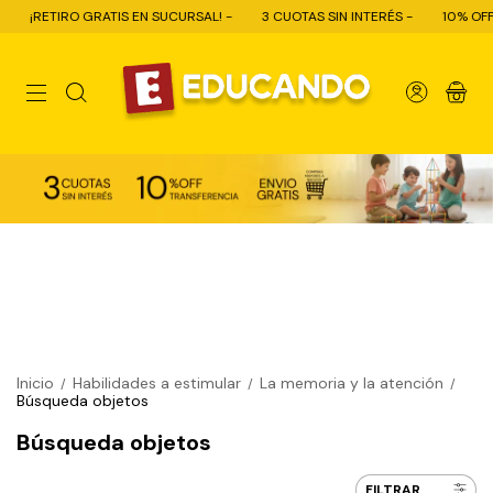
RETIRO GRATIS EN SUCURSAL! -
3 CUOTAS SIN INTERÉS -
10% OFF CON T
0
Inicio
Habilidades a estimular
La memoria y la atención
/
/
/
Búsqueda objetos
Búsqueda objetos
FILTRAR