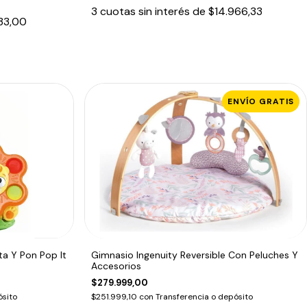
3
cuotas sin interés de
$14.966,33
33,00
ENVÍO GRATIS
a Y Pon Pop It
Gimnasio Ingenuity Reversible Con Peluches Y
Accesorios
$279.999,00
ósito
$251.999,10
con
Transferencia o depósito