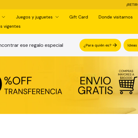
¡RETIRO GRATIS EN SUCURSAL! 
d
Juegos y juguetes
Gift Card
Donde visitarnos
s vigentes
contrar ese regalo especial
¿Para quién es?
Ideas