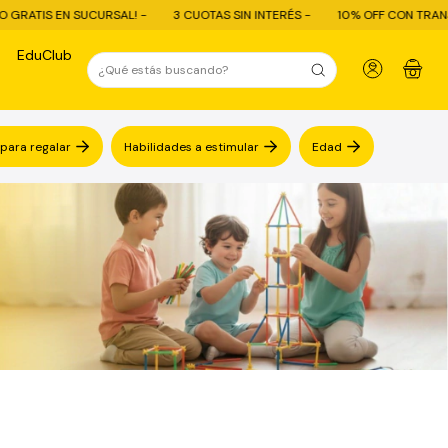
-
3 CUOTAS SIN INTERÉS -
10% OFF CON TRANSFERENCIA - ENVÍO GRAT
EduClub
0
 para regalar
Habilidades a estimular
Edad