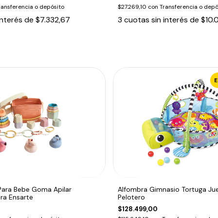
ransferencia o depósito
$27.269,10
con
Transferencia o depó
interés de
$7.332,67
3
cuotas sin interés de
$10.
Para Bebe Goma Apilar
Alfombra Gimnasio Tortuga Ju
ra Ensarte
Pelotero
$128.499,00