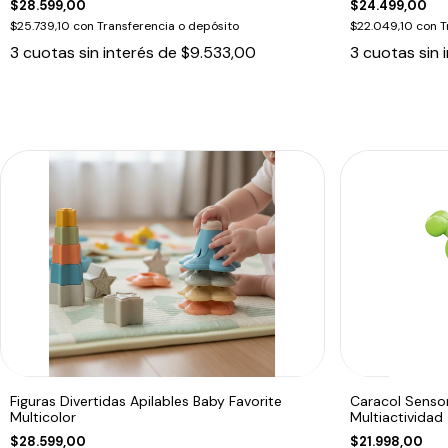
$28.599,00
$24.499,00
$25.739,10
con
Transferencia o depósito
$22.049,10
con
T
3
cuotas sin interés de
$9.533,00
3
cuotas sin 
Figuras Divertidas Apilables Baby Favorite
Caracol Sensor
Multicolor
Multiactividad
$28.599,00
$21.998,00