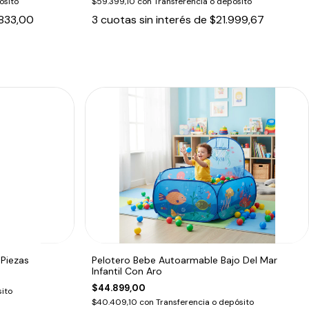
ósito
$59.399,10
con
Transferencia o depósito
833,00
3
cuotas sin interés de
$21.999,67
 Piezas
Pelotero Bebe Autoarmable Bajo Del Mar
Infantil Con Aro
$44.899,00
ito
$40.409,10
con
Transferencia o depósito