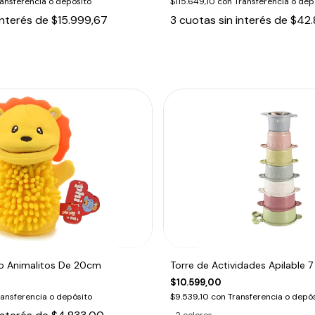
ansferencia o depósito
$115.649,10
con
Transferencia o dep
interés de
$15.999,67
3
cuotas sin interés de
$42.
ño Animalitos De 20cm
Torre de Actividades Apilable 7
$10.599,00
ransferencia o depósito
$9.539,10
con
Transferencia o depós
2 colores