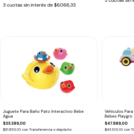
3
cuotas sin 
3
cuotas sin interés de
$6.066,33
Juguete Para Baño Pato Interactivo Bebe
Vehiculos Para
Agua
Bebes Playgro
$35.389,00
$47.889,00
$31.850,10
con
Transferencia o depósito
$43.100,10
con
T