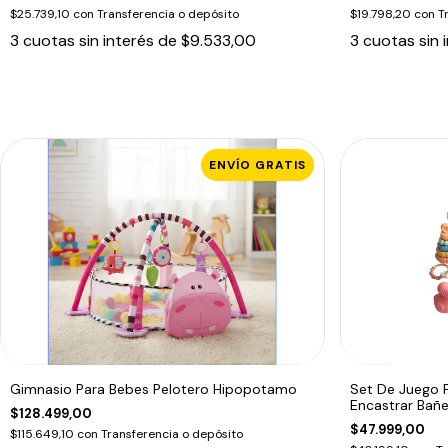
$25.739,10
con
Transferencia o depósito
$19.798,20
con
T
3
cuotas sin interés de
$9.533,00
3
cuotas sin 
ENVÍO GRATIS
Gimnasio Para Bebes Pelotero Hipopotamo
Set De Juego 
Encastrar Bañe
$128.499,00
$47.999,00
$115.649,10
con
Transferencia o depósito