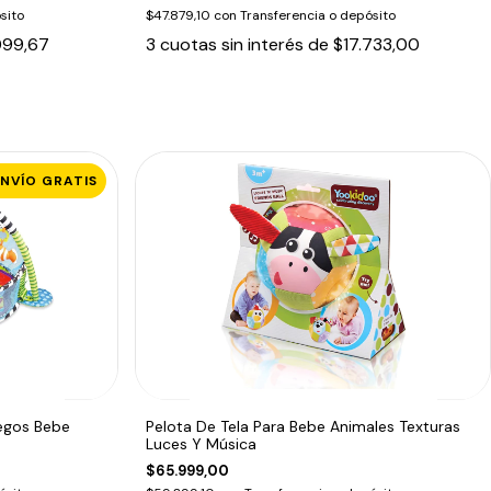
sito
$47.879,10
con
Transferencia o depósito
099,67
3
cuotas sin interés de
$17.733,00
ENVÍO GRATIS
egos Bebe
Pelota De Tela Para Bebe Animales Texturas
Luces Y Música
$65.999,00