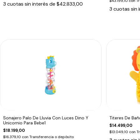
$43.199,10
con
Tr
3
cuotas sin interés de
$42.833,00
3
cuotas sin 
Sonajero Palo De Lluvia Con Luces Dino Y
Titeres De Ba
Unicornio Para Bebe1
$14.499,00
$18.199,00
$13.049,10
con
T
$16.379,10
con
Transferencia o depósito