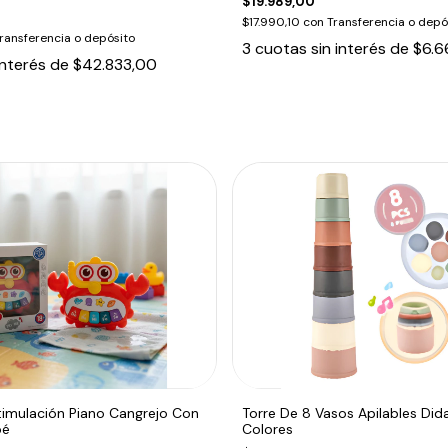
$19.989,00
$17.990,10
con
Transferencia o depó
ransferencia o depósito
3
cuotas sin interés de
$6.6
interés de
$42.833,00
timulación Piano Cangrejo Con
Torre De 8 Vasos Apilables Did
bé
Colores