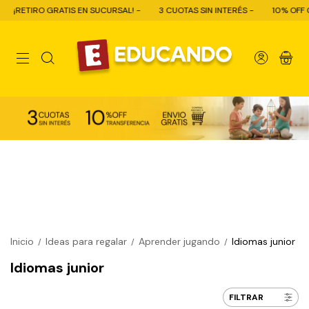
¡RETIRO GRATIS EN SUCURSAL! -
3 CUOTAS SIN INTERÉS -
10% OFF CON 
0
Inicio
Ideas para regalar
Aprender jugando
Idiomas junior
/
/
/
Idiomas junior
FILTRAR