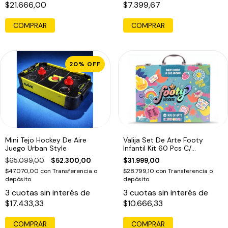
$21.666,00
$7.399,67
COMPRAR
COMPRAR
20
%
OFF
Mini Tejo Hockey De Aire
Valija Set De Arte Footy
Juego Urban Style
Infantil Kit 60 Pcs C/
Accesiorios
$65.099,00
$52.300,00
$31.999,00
$47.070,00
con
Transferencia o
$28.799,10
con
Transferencia o
depósito
depósito
3
cuotas sin interés de
3
cuotas sin interés de
$17.433,33
$10.666,33
COMPRAR