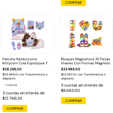
COMPRAR
Peluche Rainbocorns
Bloques Magneticos 19 Piezas
Kittycorn Cola Esponjosa Y
Imanes Con Formas Magnetic
10 Sorpresas
$38.299,00
$25.989,00
$34.469,10
con
Transferencia o
$23.390,10
con
Transferencia o
depósito
depósito
3
cuotas sin interés de
7 colores
$8.663,00
3
cuotas sin interés de
$12.766,33
COMPRAR
COMPRAR