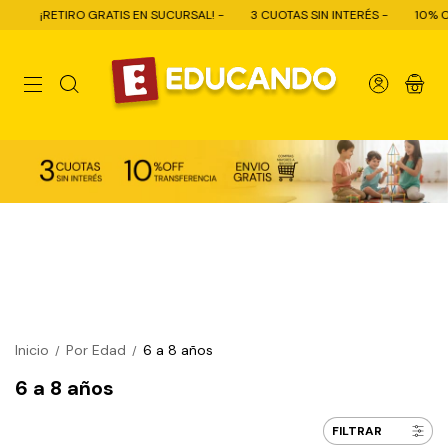
GRATIS EN SUCURSAL! -
3 CUOTAS SIN INTERÉS -
10% OFF CON TRANSFE
0
Inicio
Por Edad
6 a 8 años
/
/
6 a 8 años
FILTRAR