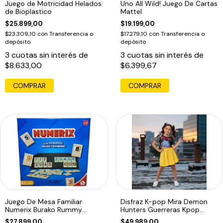
Juego de Motricidad Helados
Uno All Wild! Juego De Cartas
de Bioplastico
Mattel
$25.899,00
$19.199,00
$23.309,10
con
Transferencia o
$17.279,10
con
Transferencia o
depósito
depósito
3
cuotas sin interés de
3
cuotas sin interés de
$8.633,00
$6.399,67
COMPRAR
Juego De Mesa Familiar
Disfraz K-pop Mira Demon
Numerix Burako Rummy
Hunters Guerreras Kpop
Clasico
Infantil Mira
$27.899,00
$49.989,00