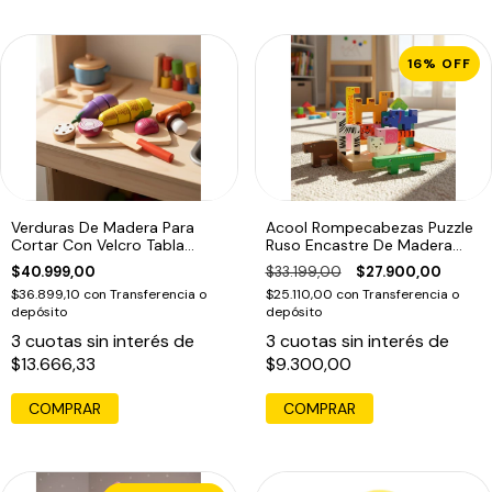
16
%
OFF
Verduras De Madera Para
Acool Rompecabezas Puzzle
Cortar Con Velcro Tabla
Ruso Encastre De Madera
Acool 6654
Ac6616
$40.999,00
$33.199,00
$27.900,00
$36.899,10
con
Transferencia o
$25.110,00
con
Transferencia o
depósito
depósito
3
cuotas sin interés de
3
cuotas sin interés de
$13.666,33
$9.300,00
COMPRAR