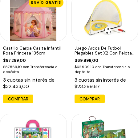
ENVÍO GRATIS
Castillo Carpa Casita Infantil
Juego Arcos De Futbol
Rosa Princesa 135cm
Plegables Set X2 Con Pelota
120x86cm
$97.299,00
$69.899,00
$87.569,10
con
Transferencia o
$62.909,10
con
Transferencia o
depósito
depósito
3
cuotas sin interés de
3
cuotas sin interés de
$32.433,00
$23.299,67
COMPRAR
COMPRAR