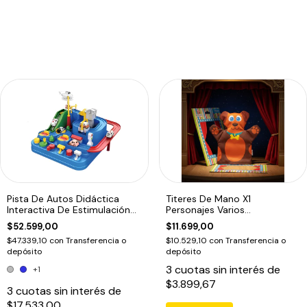
Pista De Autos Didáctica
Titeres De Mano X1
Interactiva De Estimulación
Personajes Varios
Motriz
Dramatizacion Educando
$52.599,00
$11.699,00
$47.339,10
con
Transferencia o
$10.529,10
con
Transferencia o
depósito
depósito
3
cuotas sin interés de
+1
$3.899,67
3
cuotas sin interés de
$17.533,00