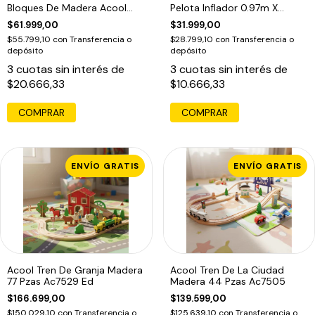
Bloques De Madera Acool
Pelota Inflador 0.97m X
Para Niños Multicolor
0.64m
$61.999,00
$31.999,00
$55.799,10
con
Transferencia o
$28.799,10
con
Transferencia o
depósito
depósito
3
cuotas sin interés de
3
cuotas sin interés de
$20.666,33
$10.666,33
COMPRAR
COMPRAR
ENVÍO GRATIS
ENVÍO GRATIS
Acool Tren De Granja Madera
Acool Tren De La Ciudad
77 Pzas Ac7529 Ed
Madera 44 Pzas Ac7505
$166.699,00
$139.599,00
$150.029,10
con
Transferencia o
$125.639,10
con
Transferencia o