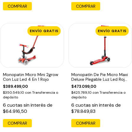
ENVÍO GRATIS
ENVÍO GRATIS
Monopatin Micro Mini 2grow
Monopatín De Pie Micro Maxi
Con Luz Led 4 En 1 Rojo
Deluxe Plegable Luz Led Rojo
Rojo
$389.499,00
$473.099,00
$350.549,10
con
Transferencia o
$425.789,10
con
Transferencia o
depósito
depósito
6
cuotas sin interés de
6
cuotas sin interés de
$64.916,50
$78.849,83