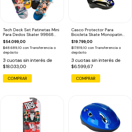
Tech Deck Set Patinetas Mini
Casco Protector Para
Para Dedos Skater 99868
Bicicleta Skate Monopatin
Hokok-ups
Rollers
$54.099,00
$19.799,00
$48.689,10
con
Transferencia o
$17.819,10
con
Transferencia o
depósito
depósito
3
cuotas sin interés de
3
cuotas sin interés de
$18.033,00
$6.599,67
COMPRAR