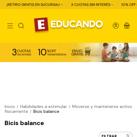
RETIRO GRATIS EN SUCURSAL! -
3 CUOTAS SIN INTERÉS -
10% OFF CON T
0
Inicio
Habilidades a estimular
Moverse y mantenerse activo
/
/
físicamente
Bicis balance
/
Bicis balance
FILTRAR