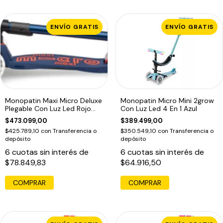
ENVÍO GRATIS
ENVÍO GRATIS
Monopatin Maxi Micro Deluxe
Monopatin Micro Mini 2grow
Plegable Con Luz Led Rojo
Con Luz Led 4 En 1 Azul
Oscuro Con Embalaje
$473.099,00
$389.499,00
Adicional
$425.789,10
con
Transferencia o
$350.549,10
con
Transferencia o
depósito
depósito
6
cuotas sin interés de
6
cuotas sin interés de
$78.849,83
$64.916,50