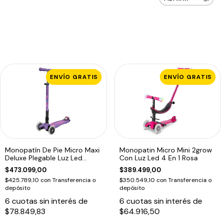
ENVÍO GRATIS
ENVÍO GRATIS
Monopatín De Pie Micro Maxi
Monopatin Micro Mini 2grow
Deluxe Plegable Luz Led
Con Luz Led 4 En 1 Rosa
Morado Morado
$473.099,00
$389.499,00
$425.789,10
con
Transferencia o
$350.549,10
con
Transferencia o
depósito
depósito
6
cuotas sin interés de
6
cuotas sin interés de
$78.849,83
$64.916,50