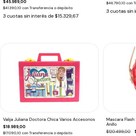
$45.989,00
$46.790,10
con
T
$41.390,10
con
Transferencia o depósito
3
cuotas sin 
3
cuotas sin interés de
$15.329,67
Valija Juliana Doctora Chica Varios Accesorios
Mascara Flash 
Anillo
$18.989,00
$120.499,00
$17.090,10
con
Transferencia o depósito