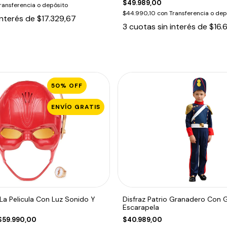
$49.989,00
ransferencia o depósito
$44.990,10
con
Transferencia o dep
interés de
$17.329,67
3
cuotas sin interés de
$16.
50
%
OFF
ENVÍO GRATIS
La Pelicula Con Luz Sonido Y
Disfraz Patrio Granadero Con 
Escarapela
$59.990,00
$40.989,00