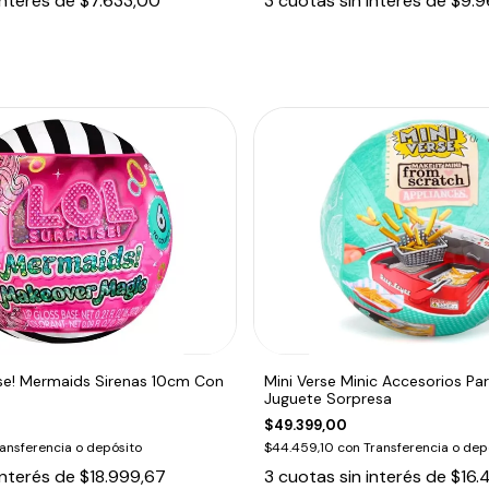
interés de
$7.633,00
3
cuotas sin interés de
$9.9
ise! Mermaids Sirenas 10cm Con
Mini Verse Minic Accesorios Pa
Juguete Sorpresa
$49.399,00
ansferencia o depósito
$44.459,10
con
Transferencia o dep
interés de
$18.999,67
3
cuotas sin interés de
$16.