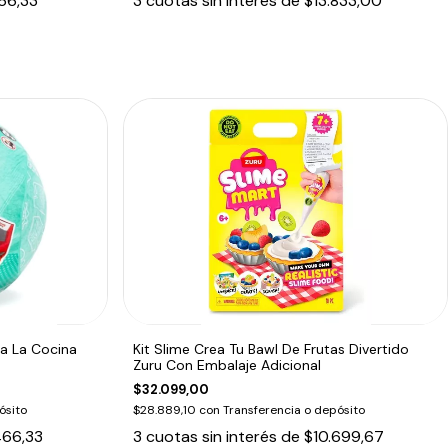
66,33
3
cuotas sin interés de
$13.833,00
ra La Cocina
Kit Slime Crea Tu Bawl De Frutas Divertido
Zuru Con Embalaje Adicional
$32.099,00
ósito
$28.889,10
con
Transferencia o depósito
466,33
3
cuotas sin interés de
$10.699,67