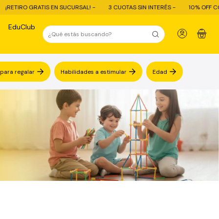
AL! -
3 CUOTAS SIN INTERÉS -
10% OFF CON TRANSFERENCIA - ENVÍO 
EduClub
0
 para regalar
Habilidades a estimular
Edad