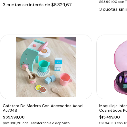
$53.991,00
con
T
3
cuotas sin interés de
$6.329,67
3
cuotas sin 
Cafetera De Madera Con Accesorios Acool
Maquillaje Infa
Ac7348
Cosméticos P
$69.998,00
$15.499,00
$62.998,20
con
Transferencia o depósito
$13.949,10
con
Tr