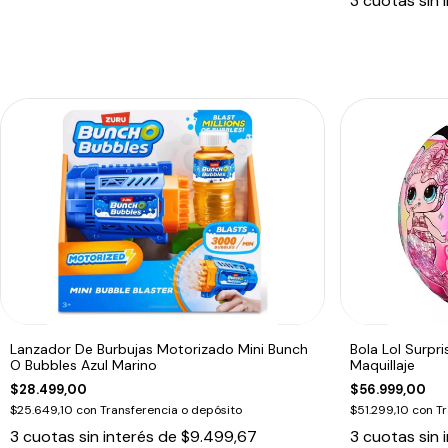
3
cuotas sin 
Lanzador De Burbujas Motorizado Mini Bunch
Bola Lol Surpr
O Bubbles Azul Marino
Maquillaje
$28.499,00
$56.999,00
$25.649,10
con
Transferencia o depósito
$51.299,10
con
Tr
3
cuotas sin interés de
$9.499,67
3
cuotas sin 