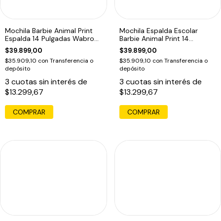
Mochila Barbie Animal Print
Mochila Espalda Escolar
Espalda 14 Pulgadas Wabro
Barbie Animal Print 14
Color Negro/rosa Diseño De
Pulgadas Rosa Espalda 14
$39.899,00
$39.899,00
La Tela Estampado Negro Y
$35.909,10
con
Transferencia o
$35.909,10
con
Transferencia o
Rosa
depósito
depósito
3
cuotas sin interés de
3
cuotas sin interés de
$13.299,67
$13.299,67