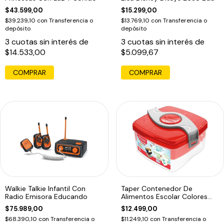
$43.599,00
$15.299,00
$39.239,10
con
Transferencia o
$13.769,10
con
Transferencia o
depósito
depósito
3
cuotas sin interés de
3
cuotas sin interés de
$14.533,00
$5.099,67
COMPRAR
Walkie Talkie Infantil Con
Taper Contenedor De
Radio Emisora Educando
Alimentos Escolar Colores
Orig Maped Edu
$75.989,00
$12.499,00
$68.390,10
con
Transferencia o
$11.249,10
con
Transferencia o