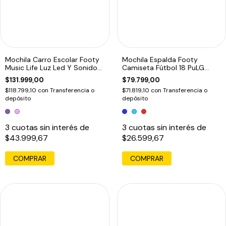
Mochila Carro Escolar Footy
Mochila Espalda Footy
Music Life Luz Led Y Sonido
Camiseta Fútbol 18 PuLG
18p Violeta
48x30x22 Cm Azul
$131.999,00
$79.799,00
$118.799,10
con
Transferencia o
$71.819,10
con
Transferencia o
depósito
depósito
3
cuotas sin interés de
3
cuotas sin interés de
$43.999,67
$26.599,67
COMPRAR
COMPRAR