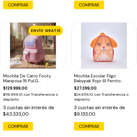
ENVÍO GRATIS
Mochila De Carro Footy
Mochila Escolar Filgo
Mariposa 18 PuLG
Babypak Rojo 6l Perrito
45x30x22cm Rosa
Animales Infantil
$129.999,00
$27.399,00
Estampado
$116.999,10
con
Transferencia o
$24.659,10
con
Transferencia o
depósito
depósito
3
cuotas sin interés de
3
cuotas sin interés de
$43.333,00
$9.133,00