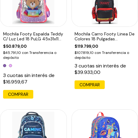
Mochila Footy Espalda Teddy
Mochila Carro Footy Linea De
C/ Luz Led 18 PuLG 45x31x11
Colores 18 Pulgadas
Violeta
48x30x22cm Rojo
$50.879,00
$119.799,00
$45.791,10
con
Transferencia o
$107.819,10
con
Transferencia o
depósito
depósito
3
cuotas sin interés de
$39.933,00
3
cuotas sin interés de
$16.959,67
COMPRAR