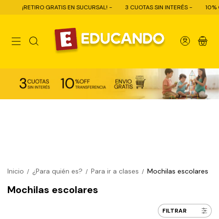
 GRATIS EN SUCURSAL! -
3 CUOTAS SIN INTERÉS -
10% OFF CON TRANSF
0
Inicio
¿Para quién es?
Para ir a clases
Mochilas escolares
/
/
/
Mochilas escolares
FILTRAR