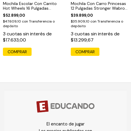
Mochila Escolar Con Carrito
Mochila Con Carro Princesas
Hot Wheels 16 Pulgadas
12 Pulgadas Stronger Wabro
Wabro Naranja Escudería
30 Cm Violeta Princesas
$52.899,00
$39.899,00
75140
$47.609,10
con
Transferencia o
$35.909,10
con
Transferencia o
depósito
depósito
3
cuotas sin interés de
3
cuotas sin interés de
$17.633,00
$13.299,67
COMPRAR
El encanto de jugar
Los precios publicados son