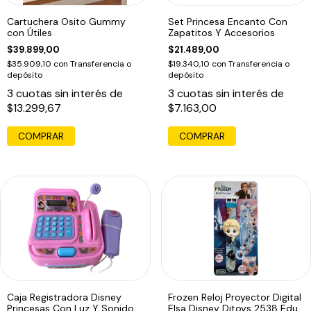
Cartuchera Osito Gummy
Set Princesa Encanto Con
con Útiles
Zapatitos Y Accesorios
$39.899,00
$21.489,00
$35.909,10
con
Transferencia o
$19.340,10
con
Transferencia o
depósito
depósito
3
cuotas sin interés de
3
cuotas sin interés de
$13.299,67
$7.163,00
Caja Registradora Disney
Frozen Reloj Proyector Digital
Princesas Con Luz Y Sonido
Elsa Disney Ditoys 2538 Edu