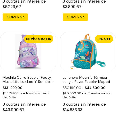
3
cuotas sin interés de
3
cuotas sin interés de
$6.229,67
$3.899,67
COMPRAR
ENVÍO GRATIS
11
%
OFF
Mochila Carro Escolar Footy
Lunchera Mochila Térmica
Music Life Luz Led Y Sonido
Jungle Fever Escolar Maped
18p Rosa
$131.999,00
$50.199,00
$44.500,00
$118.799,10
con
Transferencia o
$40.050,00
con
Transferencia o
depósito
depósito
3
cuotas sin interés de
3
cuotas sin interés de
$43.999,67
$14.833,33