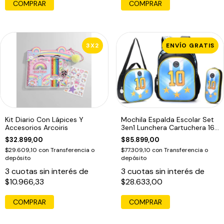
3X2
ENVÍO GRATIS
Kit Diario Con Lápices Y
Mochila Espalda Escolar Set
Accesorios Arcoiris
3en1 Lunchera Cartuchera 16
Celeste Y Blanca Futbol
$32.899,00
$85.899,00
$29.609,10
con
Transferencia o
$77.309,10
con
Transferencia o
depósito
depósito
3
cuotas sin interés de
3
cuotas sin interés de
$10.966,33
$28.633,00