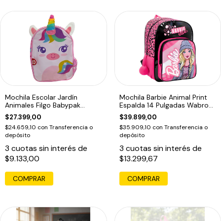
Mochila Escolar Jardín
Mochila Barbie Animal Print
Animales Filgo Babypak
Espalda 14 Pulgadas Wabro
Diseño De La Tela Unicornio
Color Negro/rosa Diseño De
$27.399,00
$39.899,00
Rosa
La Tela Estampado Negro Y
$24.659,10
con
Transferencia o
$35.909,10
con
Transferencia o
Rosa
depósito
depósito
3
cuotas sin interés de
3
cuotas sin interés de
$9.133,00
$13.299,67