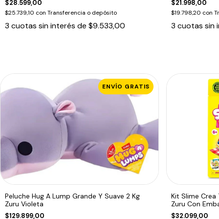
$28.599,00
$21.998,00
$25.739,10
con
Transferencia o depósito
$19.798,20
con
T
3
cuotas sin interés de
$9.533,00
3
cuotas sin 
ENVÍO GRATIS
Peluche Hug A Lump Grande Y Suave 2 Kg
Kit Slime Crea
Zuru Violeta
Zuru Con Embal
$129.899,00
$32.099,00