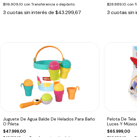
$116.909,10
con
Transferencia o depósito
$28.889,10
con
T
3
cuotas sin interés de
$43.299,67
3
cuotas sin 
Juguete De Agua Balde De Helados Para Baño
Pelota De Tela
O Pileta
Luces Y Músic
$47.999,00
$65.999,00