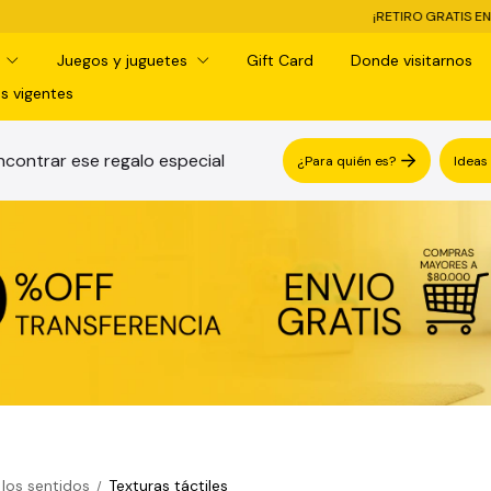
¡RETIRO GRATIS EN SUCURSAL! -
3 C
d
Juegos y juguetes
Gift Card
Donde visitarnos
s vigentes
contrar ese regalo especial
¿Para quién es?
Ideas
 los sentidos
Texturas táctiles
/