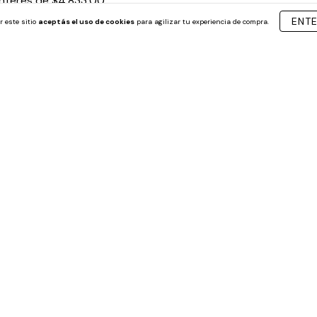
interés de
$4.833,00
3
cuotas sin interés de
$14.
ENT
r este sitio
aceptás el uso de cookies
para agilizar tu experiencia de compra.
8
%
OFF
sorial Actividades Montessori -
Pets Alive Zuru Mama Capibara
temprana
Sorpresa Interactivo
54.900,00
$85.499,00