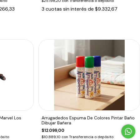
sito
$25.198,20
con
Transferencia o depósito
266,33
3
cuotas sin interés de
$9.332,67
Marvel Los
Arrugadedos Espuma De Colores Pintar Baño
Dibujar Bañera
$12.099,00
ósito
$10.889,10
con
Transferencia o depósito