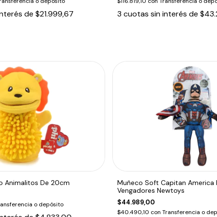
ransferencia o depósito
$116.819,10
con
Transferencia o depó
interés de
$21.999,67
3
cuotas sin interés de
$43.
ño Animalitos De 20cm
Muñeco Soft Capitan America 
Vengadores Newtoys
$44.989,00
ransferencia o depósito
$40.490,10
con
Transferencia o dep