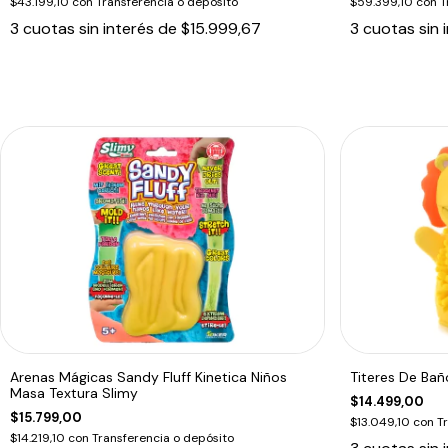
$43.199,10
con
Transferencia o depósito
$59.399,10
con
T
3
cuotas sin interés de
$15.999,67
3
cuotas sin 
Arenas Mágicas Sandy Fluff Kinetica Niños
Titeres De Ba
Masa Textura Slimy
$14.499,00
$15.799,00
$13.049,10
con
T
$14.219,10
con
Transferencia o depósito