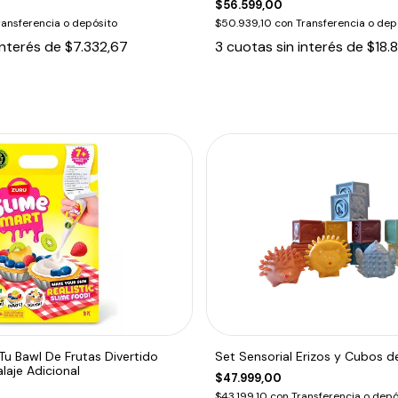
$56.599,00
ransferencia o depósito
$50.939,10
con
Transferencia o dep
interés de
$7.332,67
3
cuotas sin interés de
$18.
 Tu Bawl De Frutas Divertido
Set Sensorial Erizos y Cubos 
aje Adicional
$47.999,00
$43.199,10
con
Transferencia o depó