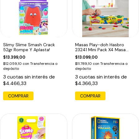
Slimy Slime Smash Crack
Masas Play-doh Hasbro
52gr Rompe Y Aplasta!
23241 Mini Pack X4 Masa
Educando
$13.399,00
$13.099,00
$12.059,10
con
Transferencia o
$11.789,10
con
Transferencia o
depósito
depósito
3
cuotas sin interés de
3
cuotas sin interés de
$4.466,33
$4.366,33
COMPRAR