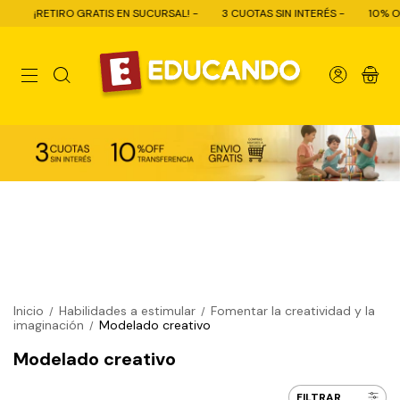
IS EN SUCURSAL! -
3 CUOTAS SIN INTERÉS -
10% OFF CON TRANSFEREN
0
Inicio
Habilidades a estimular
Fomentar la creatividad y la
/
/
imaginación
Modelado creativo
/
Modelado creativo
FILTRAR