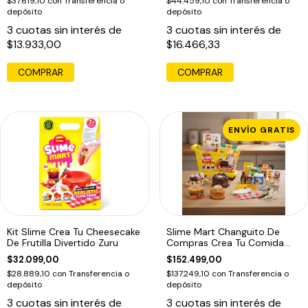
$37.619,10
con
Transferencia o
$44.459,10
con
Transferencia o
depósito
depósito
3
cuotas sin interés de
3
cuotas sin interés de
$13.933,00
$16.466,33
ENVÍO GRATIS
Kit Slime Crea Tu Cheesecake
Slime Mart Changuito De
De Frutilla Divertido Zuru
Compras Crea Tu Comida
Favorita
$32.099,00
$152.499,00
$28.889,10
con
Transferencia o
$137.249,10
con
Transferencia o
depósito
depósito
3
cuotas sin interés de
3
cuotas sin interés de