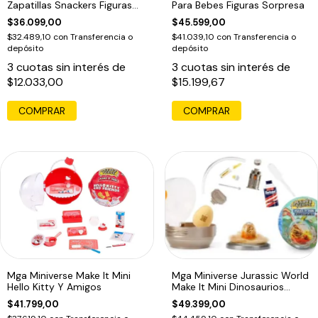
Zapatillas Snackers Figuras
Para Bebes Figuras Sorpresa
Sorpresa
$36.099,00
$45.599,00
$32.489,10
con
Transferencia o
$41.039,10
con
Transferencia o
depósito
depósito
3
cuotas sin interés de
3
cuotas sin interés de
$12.033,00
$15.199,67
Mga Miniverse Make It Mini
Mga Miniverse Jurassic World
Hello Kitty Y Amigos
Make It Mini Dinosaurios
Reveal
$41.799,00
$49.399,00