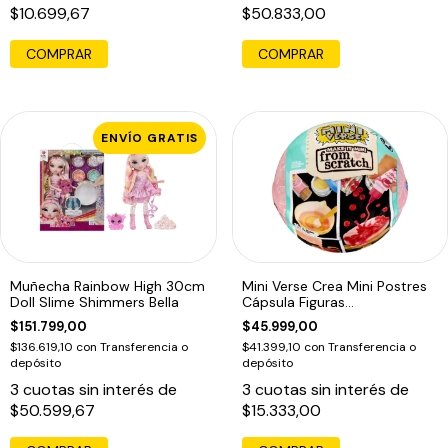
$10.699,67
$50.833,00
ENVÍO GRATIS
Muñecha Rainbow High 30cm
Mini Verse Crea Mini Postres
Doll Slime Shimmers Bella
Cápsula Figuras
Coleccionables
$151.799,00
$45.999,00
$136.619,10
con
Transferencia o
$41.399,10
con
Transferencia o
depósito
depósito
3
cuotas sin interés de
3
cuotas sin interés de
$50.599,67
$15.333,00