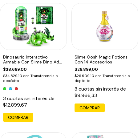
Dinosaurio Interactivo
Slime Oosh Magic Potions
Armable Con Slime Dino Adn
Con 14 Accesorios
Robo Alive
$38.699,00
$29.899,00
$34.829,10
con
Transferencia o
$26.909,10
con
Transferencia o
depósito
depósito
3
cuotas sin interés de
$9.966,33
3
cuotas sin interés de
$12.899,67
COMPRAR
COMPRAR