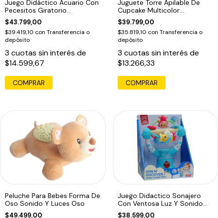
Juego Didáctico Acuario Con
Juguete Torre Apilable De
Pecesitos Giratorio
Cupcake Multicolor
Multicolor
Multicolor
$43.799,00
$39.799,00
$39.419,10
con
Transferencia o
$35.819,10
con
Transferencia o
depósito
depósito
3
cuotas sin interés de
3
cuotas sin interés de
$14.599,67
$13.266,33
Peluche Para Bebes Forma De
Juego Didactico Sonajero
Oso Sonido Y Luces Oso
Con Ventosa Luz Y Sonido
Azul
$49.499,00
$38.599,00