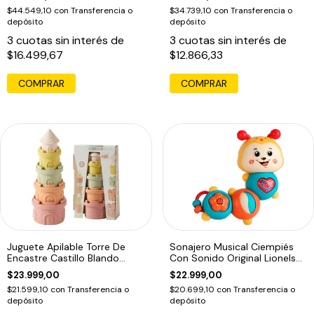
$44.549,10
con
Transferencia o
$34.739,10
con
Transferencia o
depósito
depósito
3
cuotas sin interés de
3
cuotas sin interés de
$16.499,67
$12.866,33
Juguete Apilable Torre De
Sonajero Musical Ciempiés
Encastre Castillo Blando
Con Sonido Original Lionels
Bebés Multicolor
Naranja Claro Cienpies
$23.999,00
$22.999,00
$21.599,10
con
Transferencia o
$20.699,10
con
Transferencia o
depósito
depósito