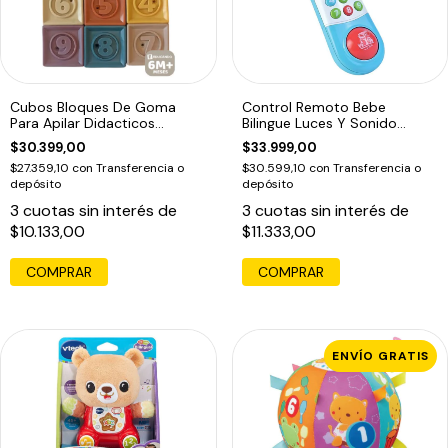
Cubos Bloques De Goma
Control Remoto Bebe
Para Apilar Didacticos
Bilingue Luces Y Sonido
Texturas Bebe Color
Musical
$30.399,00
$33.999,00
Multicolor
$27.359,10
con
Transferencia o
$30.599,10
con
Transferencia o
depósito
depósito
3
cuotas sin interés de
3
cuotas sin interés de
$10.133,00
$11.333,00
ENVÍO GRATIS