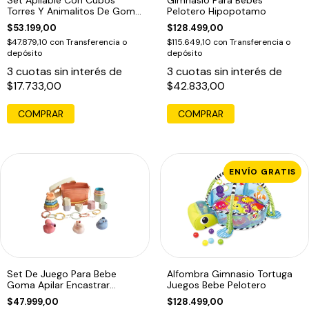
Torres Y Animalitos De Goma
Pelotero Hipopotamo
Color Pastel
$53.199,00
$128.499,00
$47.879,10
con
Transferencia o
$115.649,10
con
Transferencia o
depósito
depósito
3
cuotas sin interés de
3
cuotas sin interés de
$17.733,00
$42.833,00
ENVÍO GRATIS
Set De Juego Para Bebe
Alfombra Gimnasio Tortuga
Goma Apilar Encastrar
Juegos Bebe Pelotero
Bañera Ensarte
$47.999,00
$128.499,00