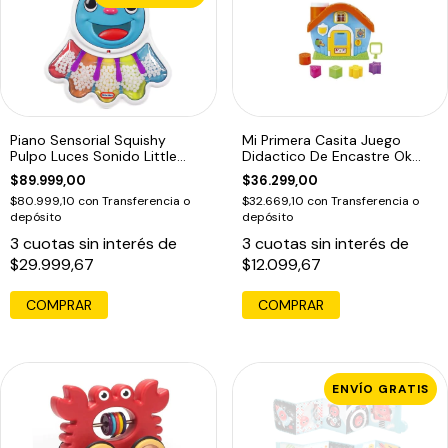
Piano Sensorial Squishy
Mi Primera Casita Juego
Pulpo Luces Sonido Little
Didactico De Encastre Ok
Tikes
Baby
$89.999,00
$36.299,00
$80.999,10
con
Transferencia o
$32.669,10
con
Transferencia o
depósito
depósito
3
cuotas sin interés de
3
cuotas sin interés de
$29.999,67
$12.099,67
COMPRAR
ENVÍO GRATIS