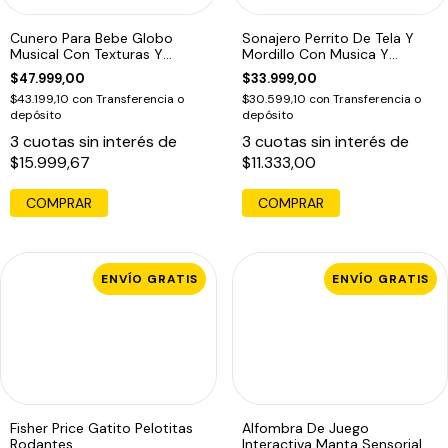
Cunero Para Bebe Globo
Sonajero Perrito De Tela Y
Musical Con Texturas Y
Mordillo Con Musica Y
Sonajero
Texturas
$47.999,00
$33.999,00
$43.199,10
con
Transferencia o
$30.599,10
con
Transferencia o
depósito
depósito
3
cuotas sin interés de
3
cuotas sin interés de
$15.999,67
$11.333,00
COMPRAR
COMPRAR
ENVÍO GRATIS
ENVÍO GRATIS
Fisher Price Gatito Pelotitas
Alfombra De Juego
Rodantes
Interactiva Manta Sensorial