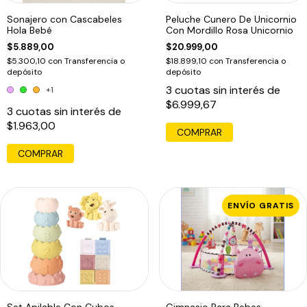
Sonajero con Cascabeles
Peluche Cunero De Unicornio
Hola Bebé
Con Mordillo Rosa Unicornio
$5.889,00
$20.999,00
$5.300,10
con
Transferencia o
$18.899,10
con
Transferencia o
depósito
depósito
3
cuotas sin interés de
+1
$6.999,67
3
cuotas sin interés de
$1.963,00
COMPRAR
ENVÍO GRATIS
Set Apilable Con Cubos
Gimnasio Para Bebes