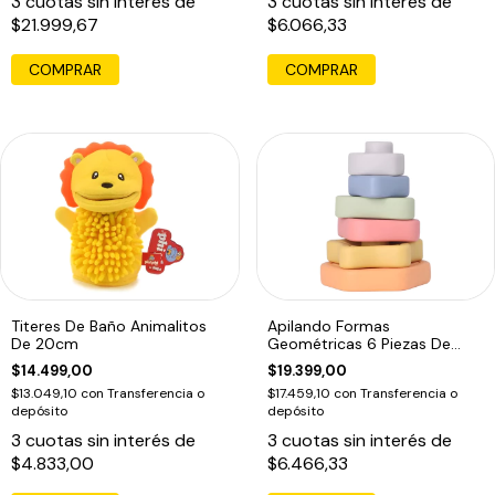
3
cuotas sin interés de
3
cuotas sin interés de
$21.999,67
$6.066,33
COMPRAR
Titeres De Baño Animalitos
Apilando Formas
De 20cm
Geométricas 6 Piezas De
Colores Y Formas
$14.499,00
$19.399,00
$13.049,10
con
Transferencia o
$17.459,10
con
Transferencia o
depósito
depósito
3
cuotas sin interés de
3
cuotas sin interés de
$4.833,00
$6.466,33