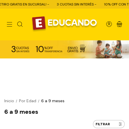
AL! -
3 CUOTAS SIN INTERÉS -
10% OFF CON TRANSFERENCIA - ENVÍO 
0
Inicio
Por Edad
6 a 9 meses
/
/
6 a 9 meses
FILTRAR