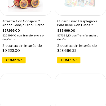
Arrastre Con Sonajero Y
Cunero Libro Desplegable
Abaco Conejo Dino Puerco
Para Bebe Con Luces Y
Epin Cangre
Musica
$27.999,00
$85.999,00
$25.199,10
con
Transferencia o
$77.399,10
con
Transferencia o
depósito
depósito
3
cuotas sin interés de
3
cuotas sin interés de
$9.333,00
$28.666,33
COMPRAR