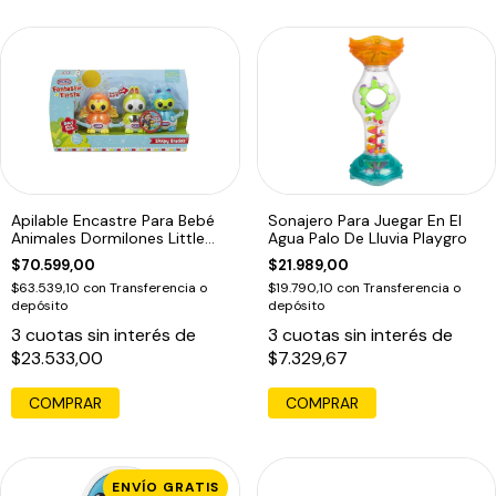
Apilable Encastre Para Bebé
Sonajero Para Juegar En El
Animales Dormilones Little
Agua Palo De Lluvia Playgro
Tikes
$70.599,00
$21.989,00
$63.539,10
con
Transferencia o
$19.790,10
con
Transferencia o
depósito
depósito
3
cuotas sin interés de
3
cuotas sin interés de
$23.533,00
$7.329,67
COMPRAR
COMPRAR
ENVÍO GRATIS