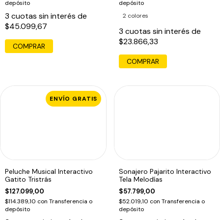
depósito
depósito
3
cuotas sin interés de
2 colores
$45.099,67
3
cuotas sin interés de
$23.866,33
COMPRAR
COMPRAR
ENVÍO GRATIS
Peluche Musical Interactivo
Sonajero Pajarito Interactivo
Gatito Tristrás
Tela Melodías
$127.099,00
$57.799,00
$114.389,10
con
Transferencia o
$52.019,10
con
Transferencia o
depósito
depósito