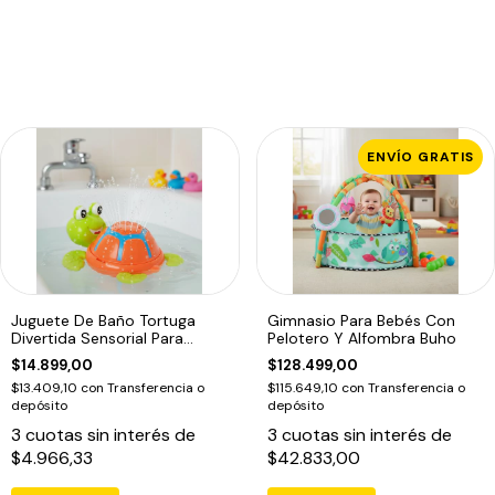
ENVÍO GRATIS
Juguete De Baño Tortuga
Gimnasio Para Bebés Con
Divertida Sensorial Para
Pelotero Y Alfombra Buho
Bebes
$14.899,00
$128.499,00
$13.409,10
con
Transferencia o
$115.649,10
con
Transferencia o
depósito
depósito
3
cuotas sin interés de
3
cuotas sin interés de
$4.966,33
$42.833,00