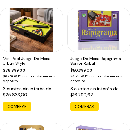
Mini Pool Juego De Mesa
Juego De Mesa Rapigrama
Urban Style
Senior Ruibal
$76.899,00
$50.399,00
$69.209,10
con
Transferencia o
$45.359,10
con
Transferencia o
depósito
depósito
3
cuotas sin interés de
3
cuotas sin interés de
$25.633,00
$16.799,67