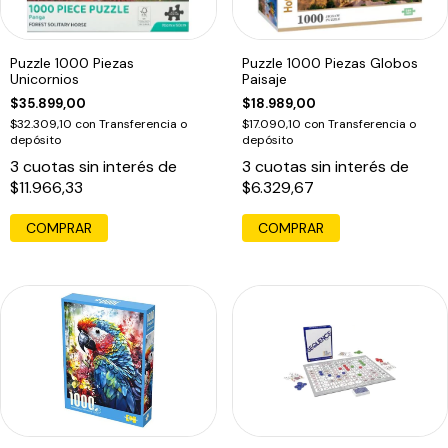
Puzzle 1000 Piezas
Puzzle 1000 Piezas Globos
Unicornios
Paisaje
$35.899,00
$18.989,00
$32.309,10
con
Transferencia o
$17.090,10
con
Transferencia o
depósito
depósito
3
cuotas sin interés de
3
cuotas sin interés de
$11.966,33
$6.329,67