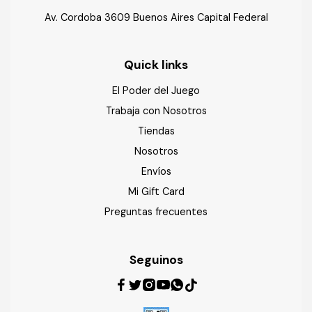
Av. Cordoba 3609 Buenos Aires Capital Federal
Quick links
El Poder del Juego
Trabaja con Nosotros
Tiendas
Nosotros
Envíos
Mi Gift Card
Preguntas frecuentes
Seguinos