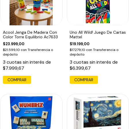
Acool Jenga De Madera Con
Uno All Wild! Juego De Cartas
Color Torre Equilibrio Ac7633
Mattel
$23.999,00
$19.199,00
$21.599,10
con
Transferencia o
$17.279,10
con
Transferencia o
depósito
depósito
3
cuotas sin interés de
3
cuotas sin interés de
$7.999,67
$6.399,67
COMPRAR
COMPRAR