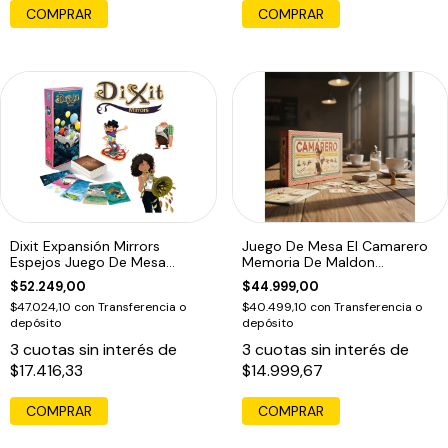
COMPRAR
Dixit Expansión Mirrors
Juego De Mesa El Camarero
Espejos Juego De Mesa
Memoria De Maldon
Maldón
Educando
$52.249,00
$44.999,00
$47.024,10
con
Transferencia o
$40.499,10
con
Transferencia o
depósito
depósito
3
cuotas sin interés de
3
cuotas sin interés de
$17.416,33
$14.999,67