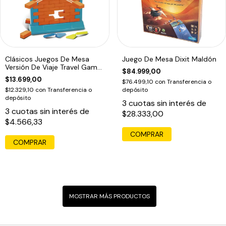
Clásicos Juegos De Mesa
Juego De Mesa Dixit Maldón
Versión De Viaje Travel Game
$84.999,00
Ditoys
$13.699,00
$76.499,10
con
Transferencia o
$12.329,10
con
Transferencia o
depósito
depósito
3
cuotas sin interés de
3
cuotas sin interés de
$28.333,00
$4.566,33
COMPRAR
MOSTRAR MÁS PRODUCTOS