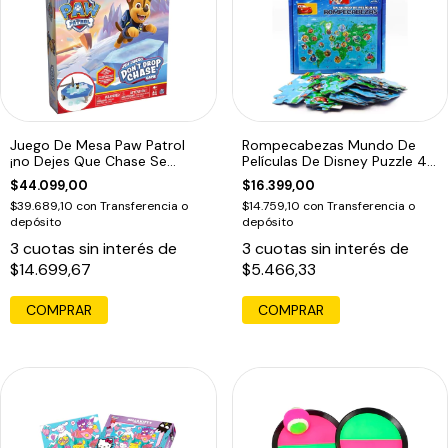
Juego De Mesa Paw Patrol
Rompecabezas Mundo De
¡no Dejes Que Chase Se
Películas De Disney Puzzle 48
Caiga!
Piezas
$44.099,00
$16.399,00
$39.689,10
con
Transferencia o
$14.759,10
con
Transferencia o
depósito
depósito
3
cuotas sin interés de
3
cuotas sin interés de
$14.699,67
$5.466,33