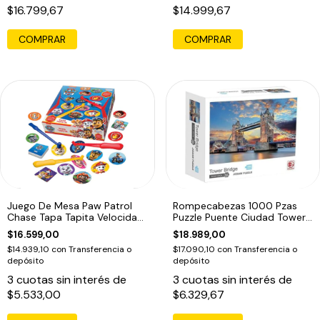
$16.799,67
$14.999,67
Juego De Mesa Paw Patrol
Rompecabezas 1000 Pzas
Chase Tapa Tapita Velocidad
Puzzle Puente Ciudad Tower
Visual
Bridge Edu
$16.599,00
$18.989,00
$14.939,10
con
Transferencia o
$17.090,10
con
Transferencia o
depósito
depósito
3
cuotas sin interés de
3
cuotas sin interés de
$5.533,00
$6.329,67