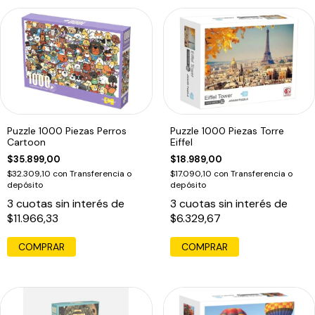
Puzzle 1000 Piezas Perros
Puzzle 1000 Piezas Torre
Cartoon
Eiffel
$35.899,00
$18.989,00
$32.309,10
con
Transferencia o
$17.090,10
con
Transferencia o
depósito
depósito
3
cuotas sin interés de
3
cuotas sin interés de
$11.966,33
$6.329,67