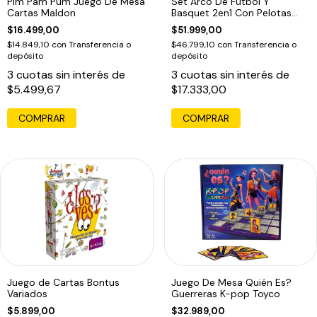
Pim Pam Pum Juego De Mesa
Set Arco De Futbol Y
Cartas Maldon
Basquet 2en1 Con Pelotas
Inflador
$16.499,00
$51.999,00
$14.849,10
con
Transferencia o
$46.799,10
con
Transferencia o
depósito
depósito
3
cuotas sin interés de
3
cuotas sin interés de
$5.499,67
$17.333,00
COMPRAR
Juego de Cartas Bontus
Juego De Mesa Quién Es?
Variados
Guerreras K-pop Toyco
$5.899,00
$32.989,00