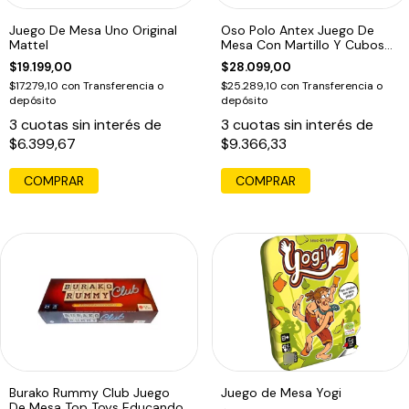
Juego De Mesa Uno Original
Oso Polo Antex Juego De
Mattel
Mesa Con Martillo Y Cubos
De Hielo
$19.199,00
$28.099,00
$17.279,10
con
Transferencia o
$25.289,10
con
Transferencia o
depósito
depósito
3
cuotas sin interés de
3
cuotas sin interés de
$6.399,67
$9.366,33
Burako Rummy Club Juego
Juego de Mesa Yogi
De Mesa Top Toys Educando