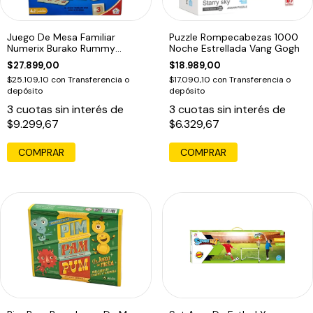
Juego De Mesa Familiar
Puzzle Rompecabezas 1000
Numerix Burako Rummy
Noche Estrellada Vang Gogh
Clasico
$27.899,00
$18.989,00
$25.109,10
con
Transferencia o
$17.090,10
con
Transferencia o
depósito
depósito
3
cuotas sin interés de
3
cuotas sin interés de
$9.299,67
$6.329,67