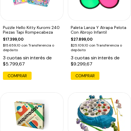
Puzzle Hello Kitty Kuromi 240
Paleta Lanza Y Atrapa Pelota
Piezas Tapi Rompecabeza
Con Abrojo Infantil
$17.399,00
$27.899,00
$15.659,10
con
Transferencia o
$25.109,10
con
Transferencia o
depósito
depósito
3
cuotas sin interés de
3
cuotas sin interés de
$5.799,67
$9.299,67
COMPRAR