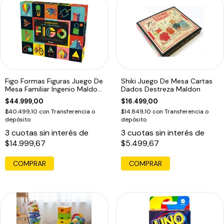
Figo Formas Figuras Juego De
Shiki Juego De Mesa Cartas
Mesa Familiar Ingenio Maldon
Dados Destreza Maldon
Ed
$44.999,00
$16.499,00
$40.499,10
con
Transferencia o
$14.849,10
con
Transferencia o
depósito
depósito
3
cuotas sin interés de
3
cuotas sin interés de
$14.999,67
$5.499,67