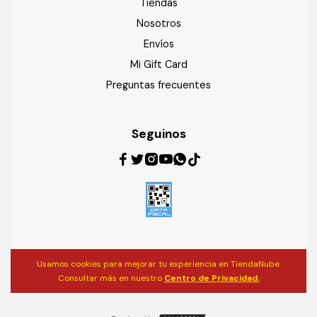
Tiendas
Nosotros
Envíos
Mi Gift Card
Preguntas frecuentes
Seguinos
Usamos cookies para mejorar tu experiencia en TiendaNube.
Consultar más en nuestro
Centro de Privacidad.