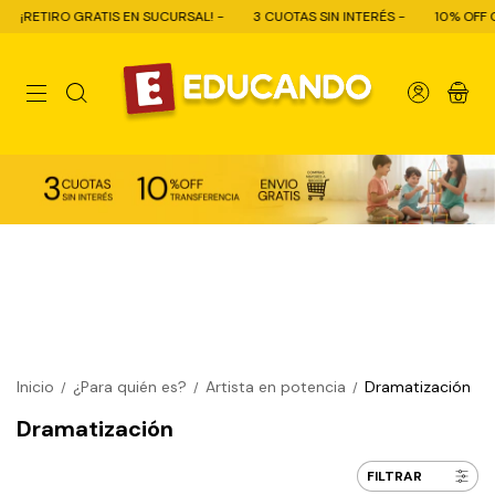
S EN SUCURSAL! -
3 CUOTAS SIN INTERÉS -
10% OFF CON TRANSFERENCI
0
Inicio
¿Para quién es?
Artista en potencia
Dramatización
/
/
/
Dramatización
FILTRAR