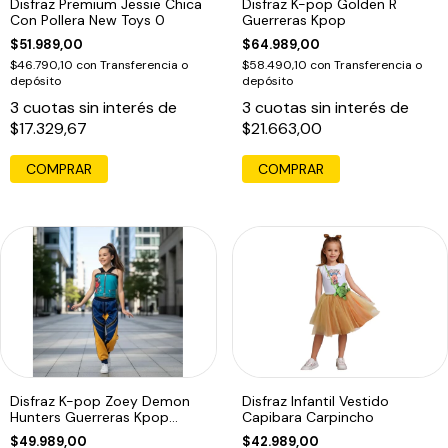
Disfraz Premium Jessie Chica
Disfraz K-pop Golden R
Con Pollera New Toys 0
Guerreras Kpop
$51.989,00
$64.989,00
$46.790,10
con
Transferencia o
$58.490,10
con
Transferencia o
depósito
depósito
3
cuotas sin interés de
3
cuotas sin interés de
$17.329,67
$21.663,00
COMPRAR
Disfraz K-pop Zoey Demon
Disfraz Infantil Vestido
Hunters Guerreras Kpop
Capibara Carpincho
Infantil Zoey
$49.989,00
$42.989,00