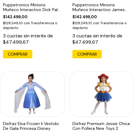
Puppetronics Minions
Puppetronics Minions
Muñeco Interactivo Dick Palm
Muñeco Interactivo James
Real Fx
Palm Real Fx
$142.499,00
$142.499,00
$128.249,10
con
Transferencia o
$128.249,10
con
Transferencia o
depósito
depósito
3
cuotas sin interés de
3
cuotas sin interés de
$47.499,67
$47.499,67
Disfraz Elsa Frozen Ii Vestido
Disfraz Premium Jessie Chica
De Gala Princesa Disney
Con Pollera New Toys 2