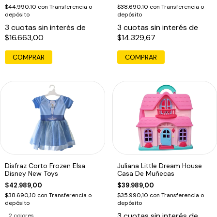
$44.990,10
con
Transferencia o
$38.690,10
con
Transferencia o
depósito
depósito
3
cuotas sin interés de
3
cuotas sin interés de
$16.663,00
$14.329,67
COMPRAR
COMPRAR
Disfraz Corto Frozen Elsa
Juliana Little Dream House
Disney New Toys
Casa De Muñecas
$42.989,00
$39.989,00
$38.690,10
con
Transferencia o
$35.990,10
con
Transferencia o
depósito
depósito
3
cuotas sin interés de
2 colores