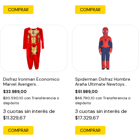
COMPRAR
COMPRAR
Disfraz Ironman Economico
Spiderman Disfraz Hombre
Marvel Avengers
Araña Ultimate Newtoys
Dramatizacion Edu
Original Edu
$33.989,00
$51.989,00
$30.590,10
con
Transferencia o
$46.790,10
con
Transferencia o
depósito
depósito
3
cuotas sin interés de
3
cuotas sin interés de
$11.329,67
$17.329,67
COMPRAR
COMPRAR