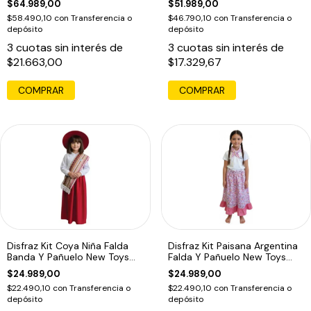
$64.989,00
$51.989,00
$58.490,10
con
Transferencia o
$46.790,10
con
Transferencia o
depósito
depósito
3
cuotas sin interés de
3
cuotas sin interés de
$21.663,00
$17.329,67
COMPRAR
COMPRAR
Disfraz Kit Coya Niña Falda
Disfraz Kit Paisana Argentina
Banda Y Pañuelo New Toys
Falda Y Pañuelo New Toys
Negro Unico
Rosa Unico
$24.989,00
$24.989,00
$22.490,10
con
Transferencia o
$22.490,10
con
Transferencia o
depósito
depósito