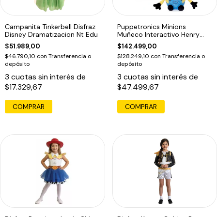
Campanita Tinkerbell Disfraz
Puppetronics Minions
Disney Dramatizacion Nt Edu
Muñeco Interactivo Henry
Palm Real Fx
$51.989,00
$142.499,00
$46.790,10
con
Transferencia o
$128.249,10
con
Transferencia o
depósito
depósito
3
cuotas sin interés de
3
cuotas sin interés de
$17.329,67
$47.499,67
COMPRAR