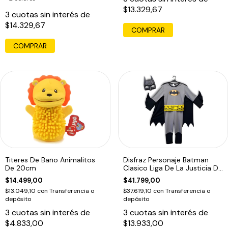
$13.329,67
3
cuotas sin interés de
$14.329,67
COMPRAR
COMPRAR
Titeres De Baño Animalitos
Disfraz Personaje Batman
De 20cm
Clasico Liga De La Justicia Dc
1666
$14.499,00
$41.799,00
$13.049,10
con
Transferencia o
$37.619,10
con
Transferencia o
depósito
depósito
3
cuotas sin interés de
3
cuotas sin interés de
$4.833,00
$13.933,00