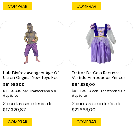
COMPRAR
COMPRAR
Hulk Disfraz Avengers Age Of
Disfraz De Gala Rapunzel
Ultron Original New Toys Edu
Vestido Enrredados Princesa
Disney1
$51.989,00
$64.989,00
$46.790,10
con
Transferencia o
$58.490,10
con
Transferencia o
depósito
depósito
3
cuotas sin interés de
3
cuotas sin interés de
$17.329,67
$21.663,00
COMPRAR
COMPRAR