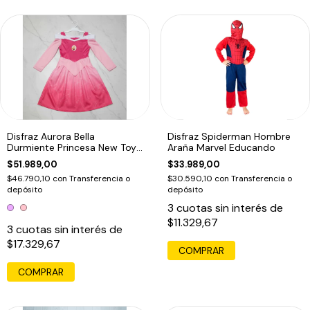
Disfraz Aurora Bella
Disfraz Spiderman Hombre
Durmiente Princesa New Toys
Araña Marvel Educando
Educando
$51.989,00
$33.989,00
$46.790,10
con
Transferencia o
$30.590,10
con
Transferencia o
depósito
depósito
3
cuotas sin interés de
$11.329,67
3
cuotas sin interés de
$17.329,67
COMPRAR
COMPRAR