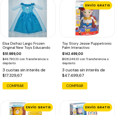
ENVÍO GRATIS
Elsa Disfraz Largo Frozen
Toy Story Jessie Puppetronic
Original New Toys Educando
Palm Interactivo
$51.989,00
$142.499,00
$46.790,10
con
Transferencia o
$128.249,10
con
Transferencia o
depósito
depósito
3
cuotas sin interés de
3
cuotas sin interés de
$17.329,67
$47.499,67
COMPRAR
ENVÍO GRATIS
ENVÍO GRATIS