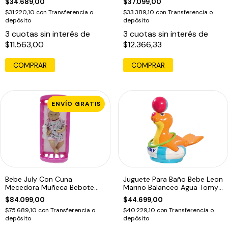
$34.689,00
$37.099,00
$31.220,10
con
Transferencia o
$33.389,10
con
Transferencia o
depósito
depósito
3
cuotas sin interés de
3
cuotas sin interés de
$11.563,00
$12.366,33
COMPRAR
COMPRAR
ENVÍO GRATIS
Bebe July Con Cuna
Juguete Para Baño Bebe Leon
Mecedora Muñeca Bebote
Marino Balanceo Agua Tomy
Articulado Rayito
92123
$84.099,00
$44.699,00
$75.689,10
con
Transferencia o
$40.229,10
con
Transferencia o
depósito
depósito