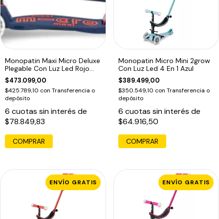
Monopatin Maxi Micro Deluxe
Monopatin Micro Mini 2grow
Plegable Con Luz Led Rojo
Con Luz Led 4 En 1 Azul
Oscuro Con Embalaje
$473.099,00
$389.499,00
Adicional
$425.789,10
con
Transferencia o
$350.549,10
con
Transferencia o
depósito
depósito
6
cuotas sin interés de
6
cuotas sin interés de
$78.849,83
$64.916,50
ENVÍO GRATIS
ENVÍO GRATIS