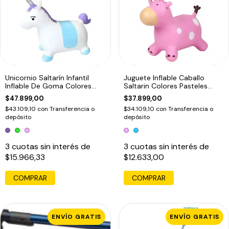
Unicornio Saltarín Infantil
Juguete Inflable Caballo
Inflable De Goma Colores
Saltarin Colores Pasteles
Violeta
Rosa
$47.899,00
$37.899,00
$43.109,10
con
Transferencia o
$34.109,10
con
Transferencia o
depósito
depósito
3
cuotas sin interés de
3
cuotas sin interés de
$15.966,33
$12.633,00
COMPRAR
COMPRAR
ENVÍO GRATIS
ENVÍO GRATIS