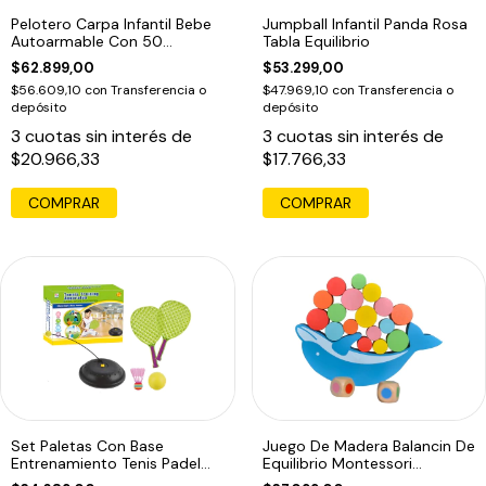
Pelotero Carpa Infantil Bebe
Jumpball Infantil Panda Rosa
Autoarmable Con 50
Tabla Equilibrio
Pelotitas
$62.899,00
$53.299,00
$56.609,10
con
Transferencia o
$47.969,10
con
Transferencia o
depósito
depósito
3
cuotas sin interés de
3
cuotas sin interés de
$20.966,33
$17.766,33
COMPRAR
COMPRAR
Set Paletas Con Base
Juego De Madera Balancin De
Entrenamiento Tenis Padel
Equilibrio Montessori
Con Pelota
Multicolor