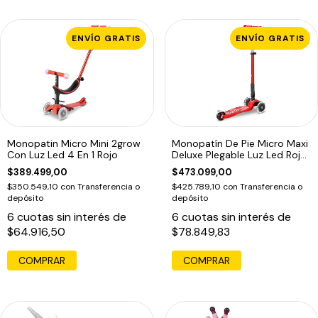
ENVÍO GRATIS
ENVÍO GRATIS
Monopatin Micro Mini 2grow
Monopatín De Pie Micro Maxi
Con Luz Led 4 En 1 Rojo
Deluxe Plegable Luz Led Rojo
Rojo
$389.499,00
$473.099,00
$350.549,10
con
Transferencia o
$425.789,10
con
Transferencia o
depósito
depósito
6
cuotas sin interés de
6
cuotas sin interés de
$64.916,50
$78.849,83