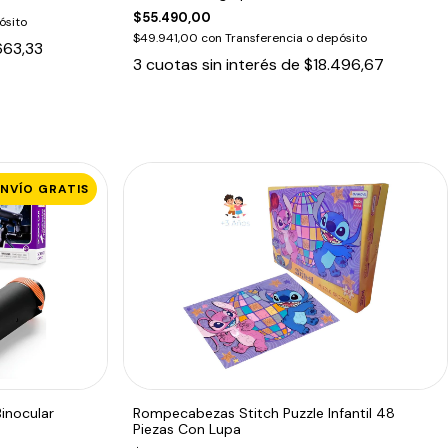
$55.490,00
ósito
$49.941,00
con
Transferencia o depósito
663,33
3
cuotas sin interés de
$18.496,67
ENVÍO GRATIS
Binocular
Rompecabezas Stitch Puzzle Infantil 48
Piezas Con Lupa