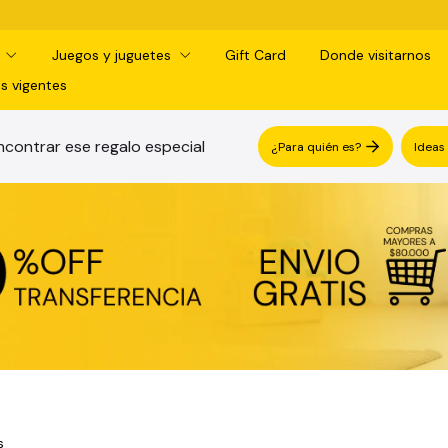
¡RETIRO
d
Juegos y juguetes
Gift Card
Donde visitarnos
s vigentes
contrar ese regalo especial
¿Para quién es?
Ideas
s