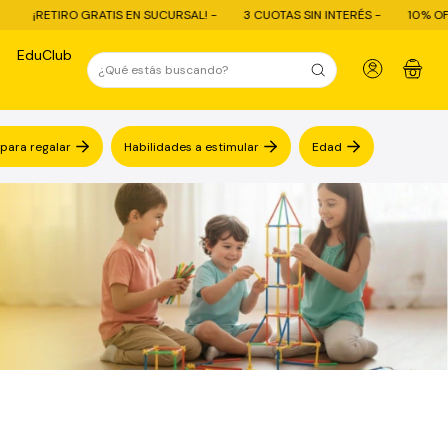
 GRATIS EN SUCURSAL! -
3 CUOTAS SIN INTERÉS -
10% OFF CON TRANSF
EduClub
0
 para regalar
Habilidades a estimular
Edad