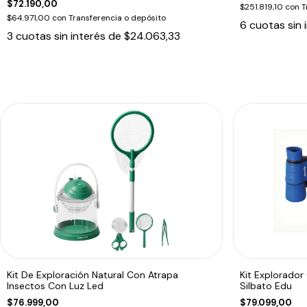
$72.190,00
$251.819,10
con
T
$64.971,00
con
Transferencia o depósito
6
cuotas sin 
3
cuotas sin interés de
$24.063,33
Kit De Exploración Natural Con Atrapa
Kit Explorador 
Insectos Con Luz Led
Silbato Edu
$76.999,00
$79.099,00