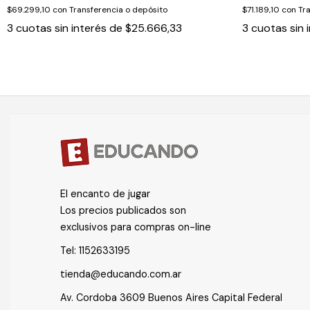
$69.299,10
con
Transferencia o depósito
$71.189,10
con
Tr
3
cuotas sin interés de
$25.666,33
3
cuotas sin 
El encanto de jugar
Los precios publicados son
exclusivos para compras on-line
Tel:
1152633195
tienda@educando.com.ar
Av. Cordoba 3609 Buenos Aires Capital Federal