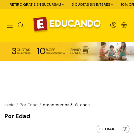
S EN SUCURSAL! -
3 CUOTAS SIN INTERÉS -
10% OFF CON TRANSFERENCI
0
Inicio
Por Edad
breadcrumbs.3-5-anos
/
/
Por Edad
FILTRAR