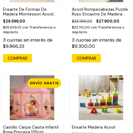
Ensarte De Formas De
Acool Rompecabezas Puzzle
Madera Montessori Acool
Ruso Encastre De Madera
Ac7318
Ac6616
$29.599,00
$33.199,00
$27.900,00
$26.639,10
con
Transferencia o
$25.110,00
con
Transferencia o
depósito
depósito
3
cuotas sin interés de
3
cuotas sin interés de
$9.866,33
$9.300,00
COMPRAR
ENVÍO GRATIS
Castillo Carpa Casita Infantil
Ensarte Madera Acool
Rosa Princesa 135cm