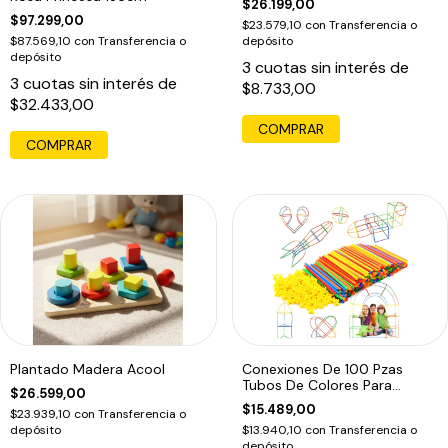
$26.199,00
$97.299,00
$23.579,10
con
Transferencia o
$87.569,10
con
Transferencia o
depósito
depósito
3
cuotas sin interés de
3
cuotas sin interés de
$8.733,00
$32.433,00
COMPRAR
Plantado Madera Acool
Conexiones De 100 Pzas
Tubos De Colores Para
$26.599,00
Construir
$15.489,00
$23.939,10
con
Transferencia o
depósito
$13.940,10
con
Transferencia o
depósito