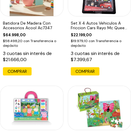
Batidora De Madera Con
Set X 4 Autos Vehiculos A
Accesorios Acool Ac7347
Friccion Cars Rayo Mc Queen
Ed
$64.998,00
$22.199,00
$58.498,20
con
Transferencia o
$19.979,10
con
Transferencia o
depósito
depósito
3
cuotas sin interés de
3
cuotas sin interés de
$21.666,00
$7.399,67
COMPRAR
COMPRAR