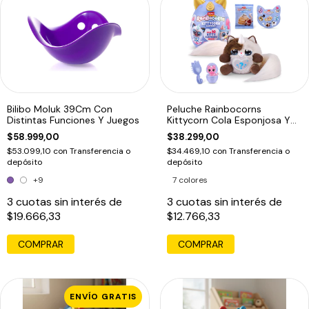
Bilibo Moluk 39Cm Con
Peluche Rainbocorns
Distintas Funciones Y Juegos
Kittycorn Cola Esponjosa Y
10 Sorpresas
$58.999,00
$38.299,00
$53.099,10
con
Transferencia o
$34.469,10
con
Transferencia o
depósito
depósito
+9
7 colores
3
cuotas sin interés de
3
cuotas sin interés de
$19.666,33
$12.766,33
COMPRAR
COMPRAR
ENVÍO GRATIS