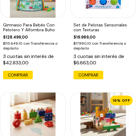
Gimnasio Para Bebés Con
Set de Pelotas Sensoriales
Pelotero Y Alfombra Buho
con Texturas
$128.499,00
$19.989,00
$115.649,10
con
Transferencia o
$17.990,10
con
Transferencia o
depósito
depósito
3
cuotas sin interés de
3
cuotas sin interés de
$42.833,00
$6.663,00
16
%
OFF