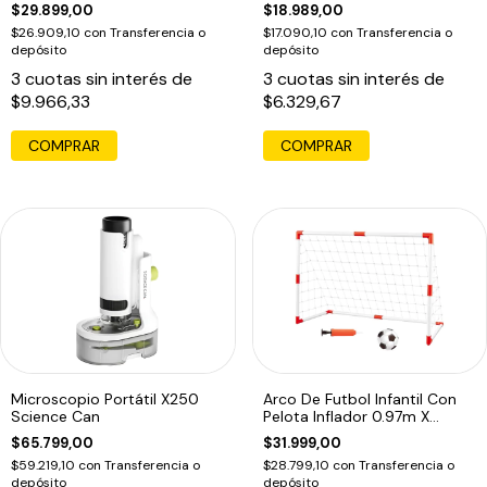
Sonido Azul
$29.899,00
$18.989,00
$26.909,10
con
Transferencia o
$17.090,10
con
Transferencia o
depósito
depósito
3
cuotas sin interés de
3
cuotas sin interés de
$9.966,33
$6.329,67
Microscopio Portátil X250
Arco De Futbol Infantil Con
Science Can
Pelota Inflador 0.97m X
0.64m
$65.799,00
$31.999,00
$59.219,10
con
Transferencia o
$28.799,10
con
Transferencia o
depósito
depósito