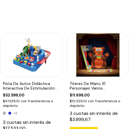
Pista De Autos Didáctica
Titeres De Mano X1
Interactiva De Estimulación
Personajes Varios
Motriz
Dramatizacion Educando
$52.599,00
$11.699,00
$47.339,10
con
Transferencia o
$10.529,10
con
Transferencia o
depósito
depósito
3
cuotas sin interés de
+1
$3.899,67
3
cuotas sin interés de
$17.533,00