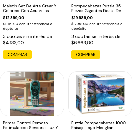
Maletin Set De Arte Crear Y
Rompecabezas Puzzle 35
Colorear Con Acuarelas
Piezas Gigantes Fiesta De
Bichitos
$12.399,00
$19.989,00
$11.159,10
con
Transferencia o
$17.990,10
con
Transferencia o
depósito
depósito
3
cuotas sin interés de
3
cuotas sin interés de
$4.133,00
$6.663,00
COMPRAR
Primer Control Remoto
Puzzle Rompecabezas 1000
Estimulacion Sensorial Luz Y
Paisaje Lago Menglian