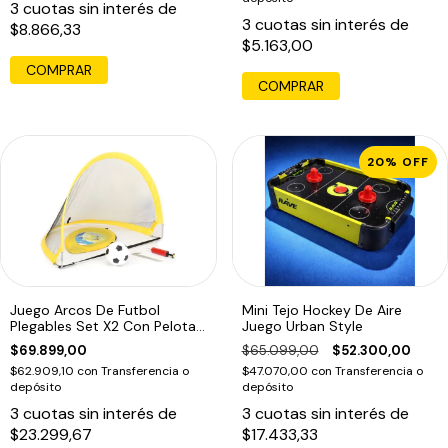
3
cuotas sin interés de
3
cuotas sin interés de
$8.866,33
$5.163,00
COMPRAR
COMPRAR
20
%
OFF
Juego Arcos De Futbol
Mini Tejo Hockey De Aire
Plegables Set X2 Con Pelota
Juego Urban Style
120x86cm
$69.899,00
$65.099,00
$52.300,00
$62.909,10
con
Transferencia o
$47.070,00
con
Transferencia o
depósito
depósito
3
cuotas sin interés de
3
cuotas sin interés de
$23.299,67
$17.433,33