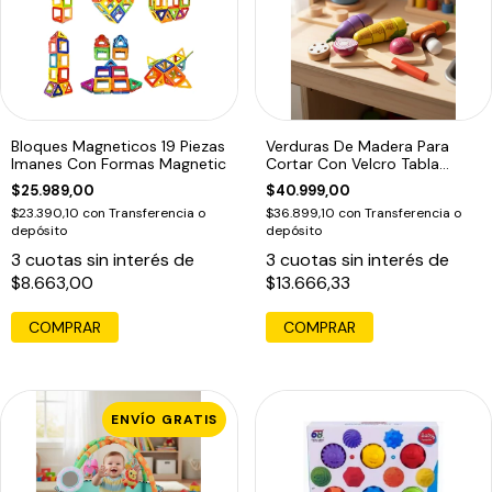
Bloques Magneticos 19 Piezas
Verduras De Madera Para
Imanes Con Formas Magnetic
Cortar Con Velcro Tabla
Acool 6654
$25.989,00
$40.999,00
$23.390,10
con
Transferencia o
$36.899,10
con
Transferencia o
depósito
depósito
3
cuotas sin interés de
3
cuotas sin interés de
$8.663,00
$13.666,33
COMPRAR
ENVÍO GRATIS