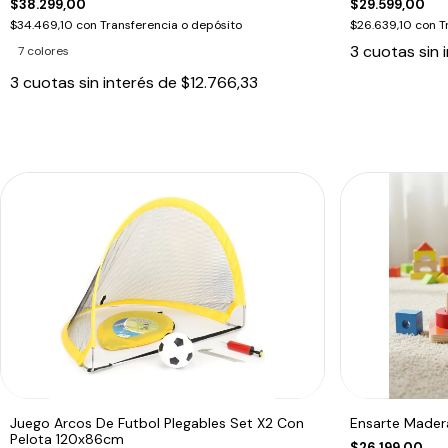
$38.299,00
$29.599,00
$34.469,10
con
Transferencia o depósito
$26.639,10
con
T
3
cuotas sin 
7 colores
3
cuotas sin interés de
$12.766,33
Juego Arcos De Futbol Plegables Set X2 Con
Ensarte Mader
Pelota 120x86cm
$26.199,00