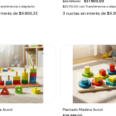
$33.199,00
$27.900,00
ransferencia o depósito
$25.110,00
con
Transferencia o depó
interés de
$9.866,33
3
cuotas sin interés de
$9.3
a Acool
Plantado Madera Acool
$26.599,00