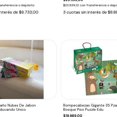
ransferencia o depósito
$23.939,10
con
Transferencia o depó
interés de
$8.733,00
3
cuotas sin interés de
$8.8
Baño Nubes De Jabon
Rompecabezas Gigante 35 Pza
Educando Unico
Bosque Piso Puzzle Edu
$19.989,00