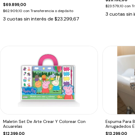
$69.899,00
$23.579,10
con
T
$62.909,10
con
Transferencia o depósito
3
cuotas sin 
3
cuotas sin interés de
$23.299,67
Maletin Set De Arte Crear Y Colorear Con
Espuma Para 
Acuarelas
Arrugadedos 
$12.399,00
$13.299,00