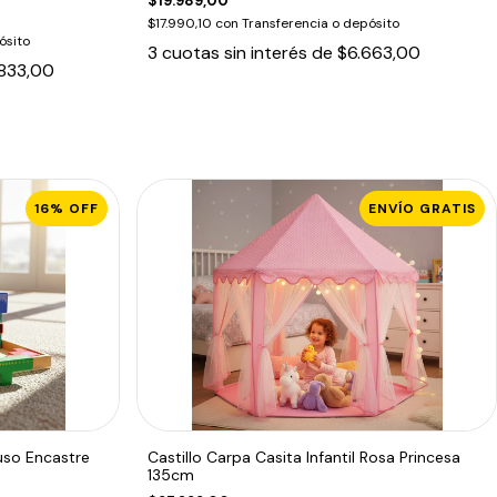
$19.989,00
$17.990,10
con
Transferencia o depósito
ósito
3
cuotas sin interés de
$6.663,00
833,00
16
%
OFF
ENVÍO GRATIS
so Encastre
Castillo Carpa Casita Infantil Rosa Princesa
135cm