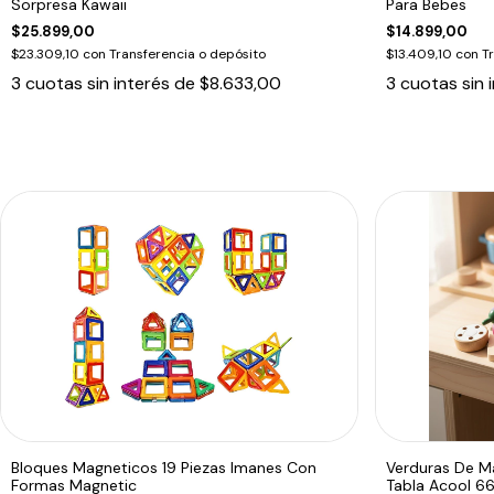
Sorpresa Kawaii
Para Bebes
$25.899,00
$14.899,00
$23.309,10
con
Transferencia o depósito
$13.409,10
con
T
3
cuotas sin interés de
$8.633,00
3
cuotas sin 
Bloques Magneticos 19 Piezas Imanes Con
Verduras De M
Formas Magnetic
Tabla Acool 6