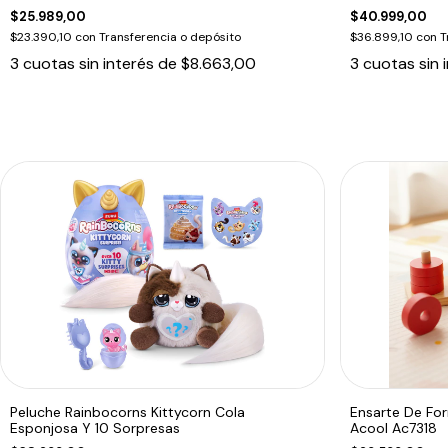
$25.989,00
$40.999,00
$23.390,10
con
Transferencia o depósito
$36.899,10
con
T
3
cuotas sin interés de
$8.663,00
3
cuotas sin 
Peluche Rainbocorns Kittycorn Cola
Ensarte De Fo
Esponjosa Y 10 Sorpresas
Acool Ac7318