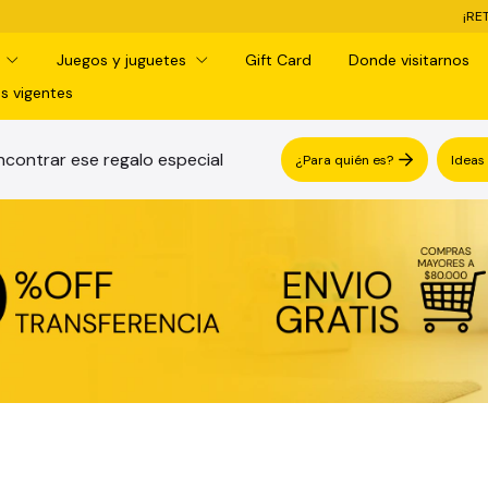
¡RETIRO GRATIS EN SUCURSAL! -
3 C
d
Juegos y juguetes
Gift Card
Donde visitarnos
s vigentes
contrar ese regalo especial
¿Para quién es?
Ideas