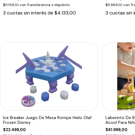
$11.159,10
con
Transferencia o depósito
$11.969,10
con
Tr
3
cuotas sin interés de
$4.133,00
3
cuotas sin 
Ice Breaker Juego De Mesa Rompe Hielo Olaf
Laberinto De B
Frozen Disney
Acool Para Niñ
$22.499,00
$61.999,00