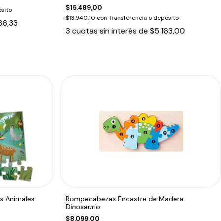
$15.489,00
sito
$13.940,10
con
Transferencia o depósito
66,33
3
cuotas sin interés de
$5.163,00
s Animales
Rompecabezas Encastre de Madera
Dinosaurio
$8.099,00