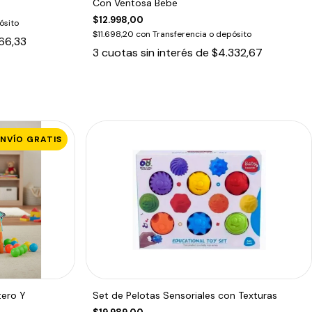
Con Ventosa Bebe
$12.998,00
ósito
$11.698,20
con
Transferencia o depósito
66,33
3
cuotas sin interés de
$4.332,67
ENVÍO GRATIS
tero Y
Set de Pelotas Sensoriales con Texturas