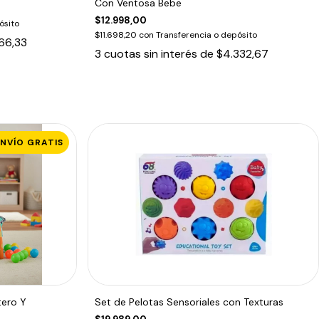
Con Ventosa Bebe
$12.998,00
ósito
$11.698,20
con
Transferencia o depósito
66,33
3
cuotas sin interés de
$4.332,67
ENVÍO GRATIS
tero Y
Set de Pelotas Sensoriales con Texturas