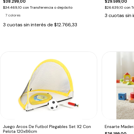
$38.299,00
$29.599,00
$34.469,10
con
Transferencia o depósito
$26.639,10
con
T
3
cuotas sin 
7 colores
3
cuotas sin interés de
$12.766,33
Juego Arcos De Futbol Plegables Set X2 Con
Ensarte Mader
Pelota 120x86cm
$26.199,00