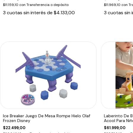
$11.159,10
con
Transferencia o depósito
$11.969,10
con
Tr
3
cuotas sin interés de
$4.133,00
3
cuotas sin 
Ice Breaker Juego De Mesa Rompe Hielo Olaf
Laberinto De B
Frozen Disney
Acool Para Niñ
$22.499,00
$61.999,00