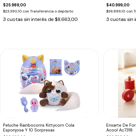
$25.989,00
$40.999,00
$23.390,10
con
Transferencia o depósito
$36.899,10
con
T
3
cuotas sin interés de
$8.663,00
3
cuotas sin 
Peluche Rainbocorns Kittycorn Cola
Ensarte De Fo
Esponjosa Y 10 Sorpresas
Acool Ac7318