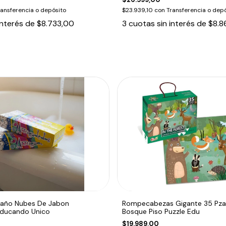
ransferencia o depósito
$23.939,10
con
Transferencia o depó
interés de
$8.733,00
3
cuotas sin interés de
$8.8
Baño Nubes De Jabon
Rompecabezas Gigante 35 Pza
Educando Unico
Bosque Piso Puzzle Edu
$19.989,00