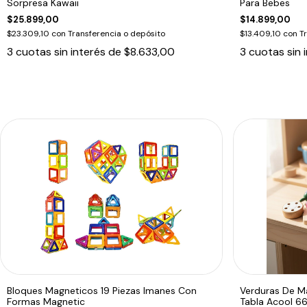
Sorpresa Kawaii
Para Bebes
$25.899,00
$14.899,00
$23.309,10
con
Transferencia o depósito
$13.409,10
con
T
3
cuotas sin interés de
$8.633,00
3
cuotas sin 
Bloques Magneticos 19 Piezas Imanes Con
Verduras De M
Formas Magnetic
Tabla Acool 6