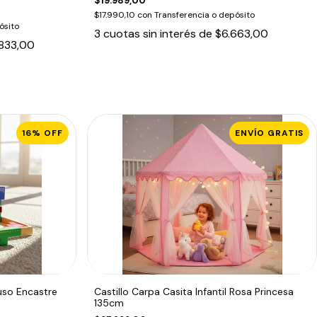
$19.989,00
$17.990,10
con
Transferencia o depósito
ósito
3
cuotas sin interés de
$6.663,00
833,00
16
%
OFF
ENVÍO GRATIS
so Encastre
Castillo Carpa Casita Infantil Rosa Princesa
135cm