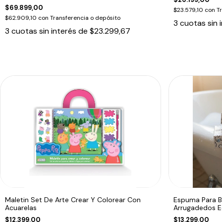
$69.899,00
$23.579,10
con
T
$62.909,10
con
Transferencia o depósito
3
cuotas sin 
3
cuotas sin interés de
$23.299,67
Maletin Set De Arte Crear Y Colorear Con
Espuma Para 
Acuarelas
Arrugadedos 
$12.399,00
$13.299,00