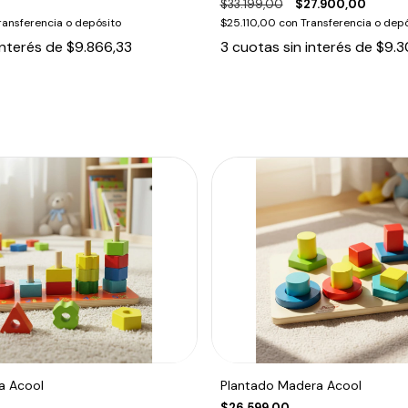
$33.199,00
$27.900,00
ransferencia o depósito
$25.110,00
con
Transferencia o depó
interés de
$9.866,33
3
cuotas sin interés de
$9.3
a Acool
Plantado Madera Acool
$26.599,00