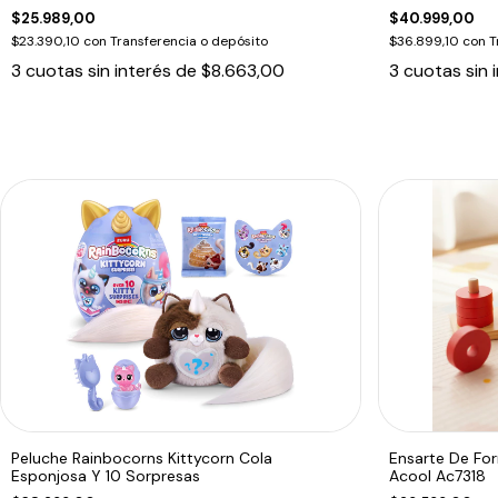
$25.989,00
$40.999,00
$23.390,10
con
Transferencia o depósito
$36.899,10
con
T
3
cuotas sin interés de
$8.663,00
3
cuotas sin 
Peluche Rainbocorns Kittycorn Cola
Ensarte De Fo
Esponjosa Y 10 Sorpresas
Acool Ac7318