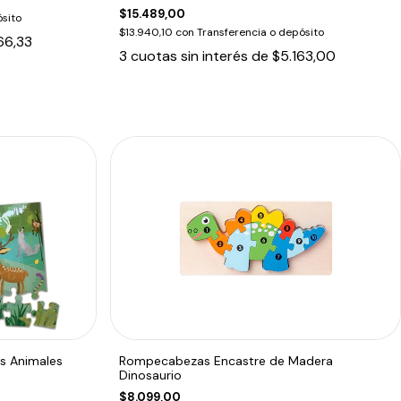
$15.489,00
sito
$13.940,10
con
Transferencia o depósito
66,33
3
cuotas sin interés de
$5.163,00
s Animales
Rompecabezas Encastre de Madera
Dinosaurio
$8.099,00