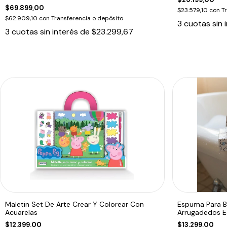
$69.899,00
$23.579,10
con
T
$62.909,10
con
Transferencia o depósito
3
cuotas sin 
3
cuotas sin interés de
$23.299,67
Maletin Set De Arte Crear Y Colorear Con
Espuma Para 
Acuarelas
Arrugadedos 
$12.399,00
$13.299,00