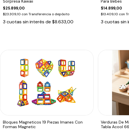
Sorpresa Kawaii
Para Bebes
$25.899,00
$14.899,00
$23.309,10
con
Transferencia o depósito
$13.409,10
con
T
3
cuotas sin interés de
$8.633,00
3
cuotas sin 
Bloques Magneticos 19 Piezas Imanes Con
Verduras De M
Formas Magnetic
Tabla Acool 6