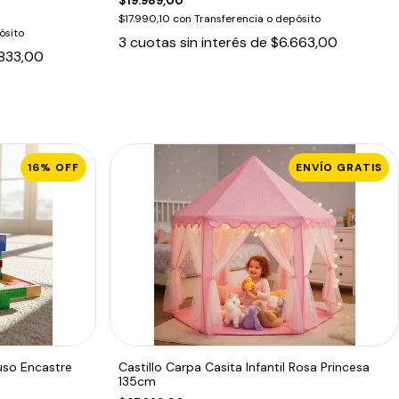
$19.989,00
$17.990,10
con
Transferencia o depósito
ósito
3
cuotas sin interés de
$6.663,00
833,00
16
%
OFF
ENVÍO GRATIS
so Encastre
Castillo Carpa Casita Infantil Rosa Princesa
135cm