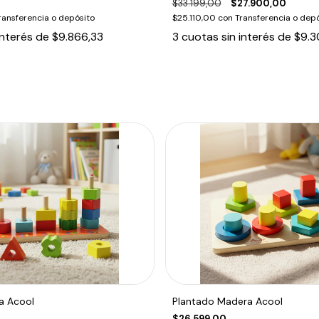
$33.199,00
$27.900,00
ransferencia o depósito
$25.110,00
con
Transferencia o depó
interés de
$9.866,33
3
cuotas sin interés de
$9.3
a Acool
Plantado Madera Acool
$26.599,00