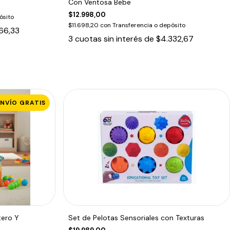
Con Ventosa Bebe
$12.998,00
ósito
$11.698,20
con
Transferencia o depósito
66,33
3
cuotas sin interés de
$4.332,67
ENVÍO GRATIS
tero Y
Set de Pelotas Sensoriales con Texturas