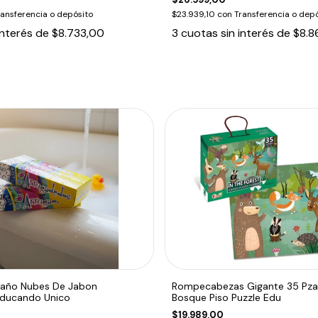
ransferencia o depósito
$23.939,10
con
Transferencia o depó
interés de
$8.733,00
3
cuotas sin interés de
$8.8
Baño Nubes De Jabon
Rompecabezas Gigante 35 Pza
Educando Unico
Bosque Piso Puzzle Edu
$19.989,00