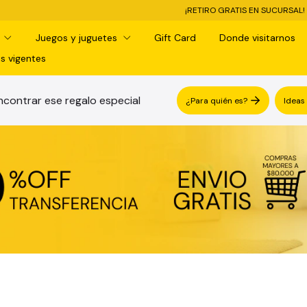
¡RETIRO GRATIS EN SUCURSAL! -
3 CUOTAS SIN INTERÉS -
d
Juegos y juguetes
Gift Card
Donde visitarnos
s vigentes
contrar ese regalo especial
¿Para quién es?
Ideas