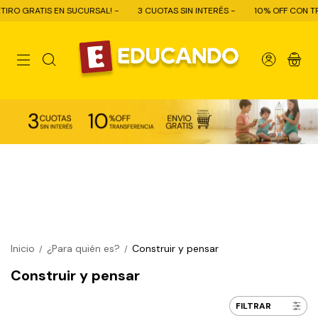
RSAL! -
3 CUOTAS SIN INTERÉS -
10% OFF CON TRANSFERENCIA - ENVÍO
0
Inicio
¿Para quién es?
Construir y pensar
/
/
Construir y pensar
FILTRAR