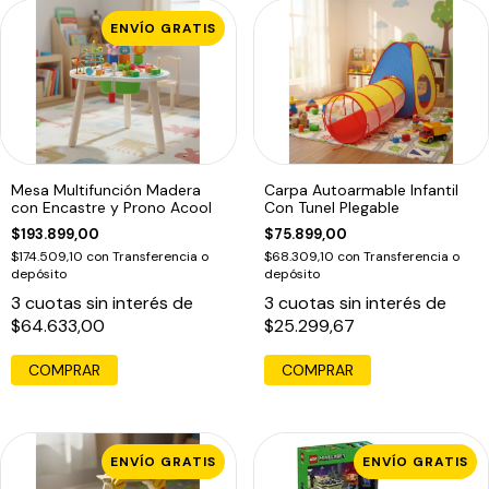
ENVÍO GRATIS
Mesa Multifunción Madera
Carpa Autoarmable Infantil
con Encastre y Prono Acool
Con Tunel Plegable
$193.899,00
$75.899,00
$174.509,10
con
Transferencia o
$68.309,10
con
Transferencia o
depósito
depósito
3
cuotas sin interés de
3
cuotas sin interés de
$64.633,00
$25.299,67
COMPRAR
ENVÍO GRATIS
ENVÍO GRATIS