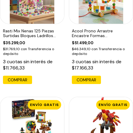
Rasti Mix Nenas 125 Piezas
Acool Prono Arrastre
Surtidas Bloques Ladrillos
Encastre Formas
Rosas
Geometricas Ac7627
$35.299,00
$51.499,00
$31.769,10
con
Transferencia o
$46.349,10
con
Transferencia o
depósito
depósito
3
cuotas sin interés de
3
cuotas sin interés de
$11.766,33
$17.166,33
COMPRAR
ENVÍO GRATIS
ENVÍO GRATIS