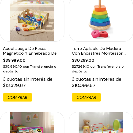
Acool Juego De Pesca
Torre Apilable De Madera
Magnetico Y Enhebrado De
Con Encastres Montessori
Madera Ac7632
Multicolor
$39.989,00
$30.299,00
$35.990,10
con
Transferencia o
$27.269,10
con
Transferencia o
depósito
depósito
3
cuotas sin interés de
3
cuotas sin interés de
$13.329,67
$10.099,67
COMPRAR
COMPRAR