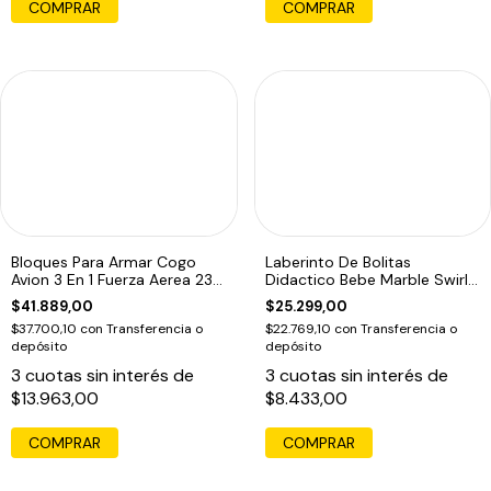
Bloques Para Armar Cogo
Laberinto De Bolitas
Avion 3 En 1 Fuerza Aerea 231
Didactico Bebe Marble Swirly
Pzas 231 3010
Run Multicolor
$41.889,00
$25.299,00
$37.700,10
con
Transferencia o
$22.769,10
con
Transferencia o
depósito
depósito
3
cuotas sin interés de
3
cuotas sin interés de
$13.963,00
$8.433,00