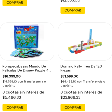
$12.533,00
COMPRAR
Rompecabezas Mundo De
Domino Rally Tren De 120
Películas De Disney Puzzle 48
Piezas
Piezas
$16.399,00
$71.599,00
$14.759,10
con
Transferencia o
$64.439,10
con
Transferencia o
depósito
depósito
3
cuotas sin interés de
3
cuotas sin interés de
$5.466,33
$23.866,33
COMPRAR