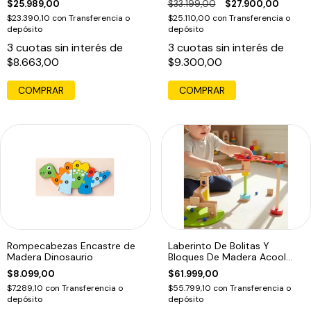
$25.989,00
$33.199,00
$27.900,00
$23.390,10
con
Transferencia o
$25.110,00
con
Transferencia o
depósito
depósito
3
cuotas sin interés de
3
cuotas sin interés de
$8.663,00
$9.300,00
COMPRAR
COMPRAR
Rompecabezas Encastre de
Laberinto De Bolitas Y
Madera Dinosaurio
Bloques De Madera Acool
Para Niños Multicolor
$8.099,00
$61.999,00
$7.289,10
con
Transferencia o
$55.799,10
con
Transferencia o
depósito
depósito