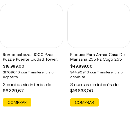
Rompecabezas 1000 Pzas
Bloques Para Armar Casa De
Puzzle Puente Ciudad Tower
Manzana 255 Pz Cogo 255
Bridge Edu
$18.989,00
$49.899,00
$17.090,10
con
Transferencia o
$44.909,10
con
Transferencia o
depósito
depósito
3
cuotas sin interés de
3
cuotas sin interés de
$6.329,67
$16.633,00