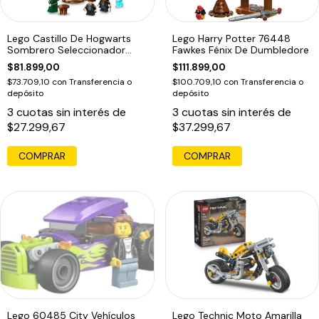
Lego Castillo De Hogwarts
Lego Harry Potter 76448
Sombrero Seleccionador
Fawkes Fénix De Dumbledore
76460 Harry
$81.899,00
$111.899,00
$73.709,10
con
Transferencia o
$100.709,10
con
Transferencia o
depósito
depósito
3
cuotas sin interés de
3
cuotas sin interés de
$27.299,67
$37.299,67
COMPRAR
COMPRAR
Lego 60485 City Vehículos
Lego Technic Moto Amarilla