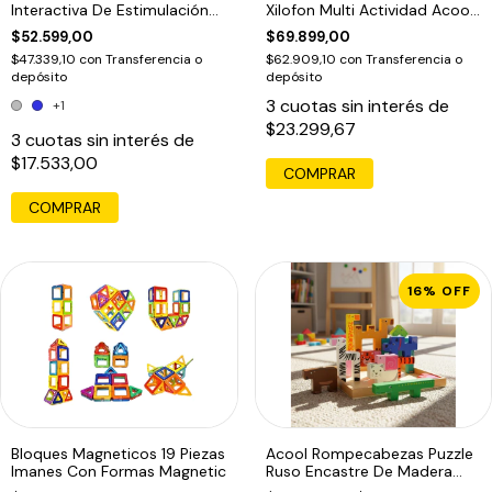
Interactiva De Estimulación
Xilofon Multi Actividad Acool
Motriz
6622 F
$52.599,00
$69.899,00
$47.339,10
con
Transferencia o
$62.909,10
con
Transferencia o
depósito
depósito
3
cuotas sin interés de
+1
$23.299,67
3
cuotas sin interés de
$17.533,00
COMPRAR
16
%
OFF
Bloques Magneticos 19 Piezas
Acool Rompecabezas Puzzle
Imanes Con Formas Magnetic
Ruso Encastre De Madera
Ac6616