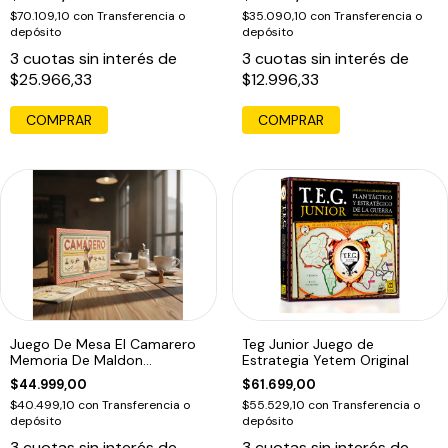
$70.109,10
con
Transferencia o
$35.090,10
con
Transferencia o
depósito
depósito
3
cuotas sin interés de
3
cuotas sin interés de
$25.966,33
$12.996,33
COMPRAR
COMPRAR
Juego De Mesa El Camarero
Teg Junior Juego de
Memoria De Maldon
Estrategia Yetem Original
Educando
$44.999,00
$61.699,00
$40.499,10
con
Transferencia o
$55.529,10
con
Transferencia o
depósito
depósito
3
cuotas sin interés de
3
cuotas sin interés de