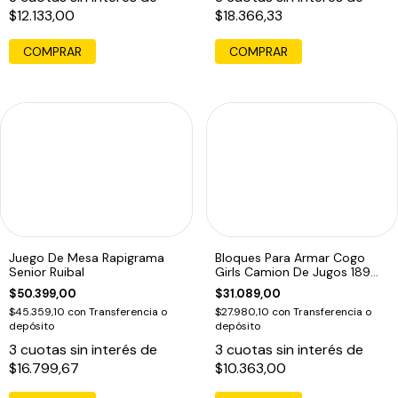
$12.133,00
$18.366,33
COMPRAR
Juego De Mesa Rapigrama
Bloques Para Armar Cogo
Senior Ruibal
Girls Camion De Jugos 189
Pzas 189 4554
$50.399,00
$31.089,00
$45.359,10
con
Transferencia o
$27.980,10
con
Transferencia o
depósito
depósito
3
cuotas sin interés de
3
cuotas sin interés de
$16.799,67
$10.363,00