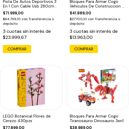
Pista De Autos Deportivos 3
Bloques Para Armar Cogo
En 1 Con Cable Usb 280cm
Vehiculos De Construccion 3
Color Multicolor
En 1 220 3029
$71.999,00
$41.889,00
$64.799,10
con
Transferencia o
$37.700,10
con
Transferencia o
depósito
depósito
3
cuotas sin interés de
3
cuotas sin interés de
$23.999,67
$13.963,00
LEGO Botanical Flores de
Bloques Para Armar Cogo
Cerezo 430pzs
Tiranosaurio Dinosaurio 3en1
$77.899,00
$38.989,00