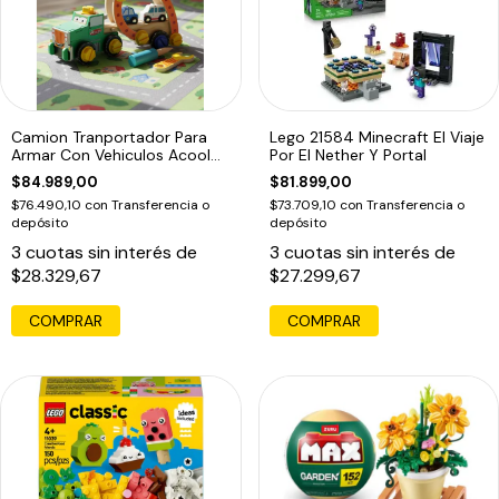
Camion Tranportador Para
Lego 21584 Minecraft El Viaje
Armar Con Vehiculos Acool
Por El Nether Y Portal
Ac6658
$84.989,00
$81.899,00
$76.490,10
con
Transferencia o
$73.709,10
con
Transferencia o
depósito
depósito
3
cuotas sin interés de
3
cuotas sin interés de
$28.329,67
$27.299,67
COMPRAR
COMPRAR