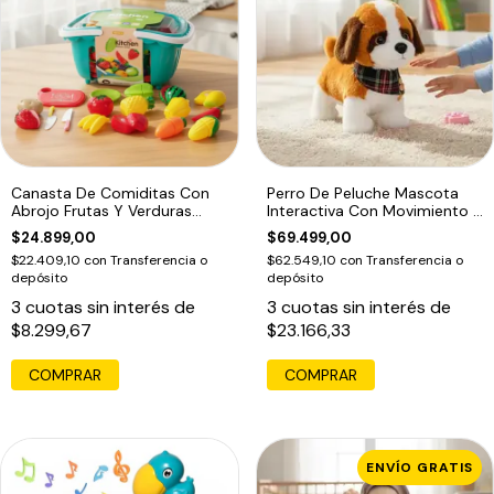
Canasta De Comiditas Con
Perro De Peluche Mascota
Abrojo Frutas Y Verduras
Interactiva Con Movimiento Y
Kitchen
Sonido
$24.899,00
$69.499,00
$22.409,10
con
Transferencia o
$62.549,10
con
Transferencia o
depósito
depósito
3
cuotas sin interés de
3
cuotas sin interés de
$8.299,67
$23.166,33
COMPRAR
ENVÍO GRATIS