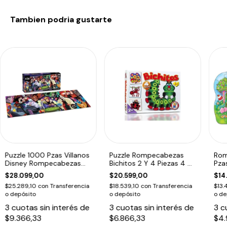
Tambien podria gustarte
Puzzle 1000 Pzas Villanos
Puzzle Rompecabezas
Rom
Disney Rompecabezas
Bichitos 2 Y 4 Piezas 4 En
Pza
Personajes Edu
1 Ruibal Edu
Jen
$28.099,00
$20.599,00
$14
$25.289,10
con
Transferencia
$18.539,10
con
Transferencia
$13.
o depósito
o depósito
o de
3
cuotas sin interés de
3
cuotas sin interés de
3
c
$9.366,33
$6.866,33
$4.