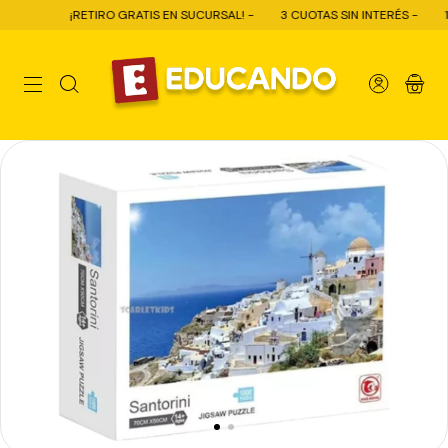
¡RETIRO GRATIS EN SUCURSAL! -
3 CUOTAS SIN INTERÉS -
10% 
0