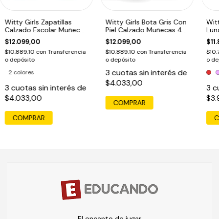
Witty Girls Zapatillas
Witty Girls Bota Gris Con
Witt
Calzado Escolar Muñecas
Piel Calzado Muñecas 45
Lun
45 Cm/18 P
Cm/18 PuLG
Muñ
$12.099,00
$12.099,00
$11
$10.889,10
con
Transferencia
$10.889,10
con
Transferencia
$10.
o depósito
o depósito
o de
3
cuotas sin interés de
2 colores
$4.033,00
3
cuotas sin interés de
3
c
$4.033,00
$3.
COMPRAR
C