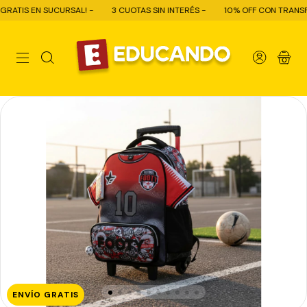
IS EN SUCURSAL! -
3 CUOTAS SIN INTERÉS -
10% OFF CON TRANSFERENC
0
ENVÍO GRATIS