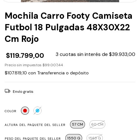
Mochila Carro Footy Camiseta
Futbol 18 Pulgadas 48X30X22
Cm Rojo
$119.799,00
3
cuotas sin interés de
$39.933,00
Precio sin impuestos
$99.007,44
$107.819,10
con
Transferencia o depósito
Envío gratis
COLOR
57 CM
60 CM
ALTURA DEL PAQUETE DEL SELLER
1550 G
1563 G
PESO DEL PAQUETE DEL SELLER