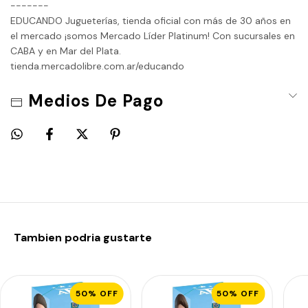
-------
EDUCANDO Jugueterías, tienda oficial con más de 30 años en
el mercado ¡somos Mercado Líder Platinum! Con sucursales en
CABA y en Mar del Plata.
tienda.mercadolibre.com.ar/educando
Características adicionales:
Medios De Pago
Marca:
Minix
Personaje:
Alexis Mac allister
Colección:
Futbol
Personaje filtrable:
Otro
Regalable:
vppfull
Código universal de producto:
8436605125596
Tambien podria gustarte
Altura:
12 cm
Impuesto interno:
0 %
Incluye accesorios:
No
50
%
OFF
50
%
OFF