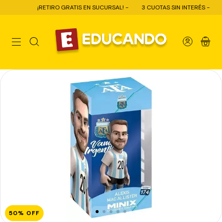
¡RETIRO GRATIS EN SUCURSAL! -
3 CUOTAS SIN INTERÉS -
10% OF
0
50
%
OFF