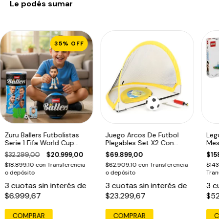
Le podés sumar
Ancho del paquete del seller:
10 cm
SKU:
90308687
IVA:
21 %
35
%
OFF
Peso:
300 g
Ancho:
6 cm
Con control remoto:
No
Zuru Ballers Futbolistas
Juego Arcos De Futbol
Lego
Serie 1 Fifa World Cup
Plegables Set X2 Con
Mes
2026
Pelota 120x86cm
Fut
$32.299,00
$20.999,00
$69.899,00
$15
$18.899,10
con
Transferencia
$62.909,10
con
Transferencia
$143
o depósito
o depósito
Tran
3
cuotas sin interés de
3
cuotas sin interés de
3
c
$6.999,67
$23.299,67
$52
COMPRAR