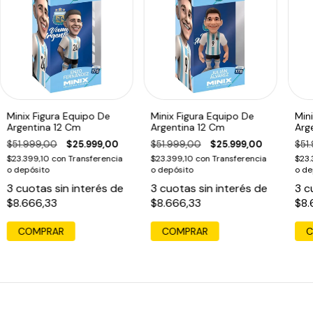
Es articulada:
No
Es bobblehead:
No
Es coleccionable:
Sí
Es marca destacada:
No
Es marca TOM:
No
Minix Figura Equipo De
Minix Figura Equipo De
Min
Condición del ítem:
Nuevo
Argentina 12 Cm
Argentina 12 Cm
Arg
Línea:
AFA
$51.999,00
$25.999,00
$51.999,00
$25.999,00
$51
$23.399,10
con
Transferencia
$23.399,10
con
Transferencia
$23.
Fabricante:
Caffaro
o depósito
o depósito
o de
Materiales:
Vinilo
3
cuotas sin interés de
3
cuotas sin interés de
3
c
$8.666,33
$8.666,33
$8.
Edad mínima recomendada:
6 años
Edad recomendada:
12+ años
Altura del paquete del seller:
20 cm
Largo del paquete del seller:
9 cm
Peso del paquete del seller:
120 g