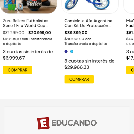
Zuru Ballers Futbolistas
Camicleta Afa Argentina
Muñ
Serie 1 Fifa World Cup
Con Kit De Protección
Pau
2026
Rodado 12 Azul Oscuro
Arg
$32.299,00
$20.999,00
$89.899,00
$51
$18.899,10
con
Transferencia
$80.909,10
con
$46.
o depósito
Transferencia o depósito
o de
3
cuotas sin interés de
3
c
$6.999,67
$17
3
cuotas sin interés de
$29.966,33
COMPRAR