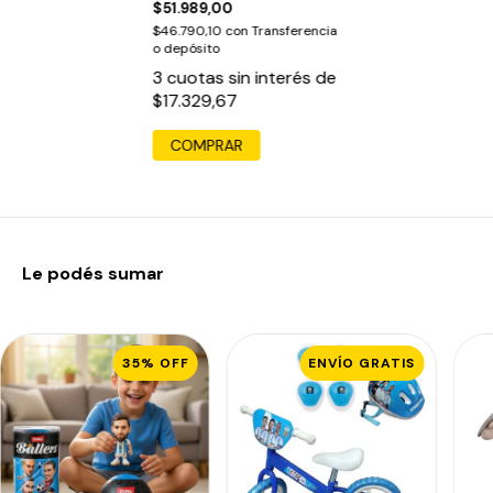
$51.989,00
$46.790,10
con
Transferencia
o depósito
3
cuotas sin interés de
$17.329,67
COMPRAR
Le podés sumar
35
%
OFF
ENVÍO GRATIS