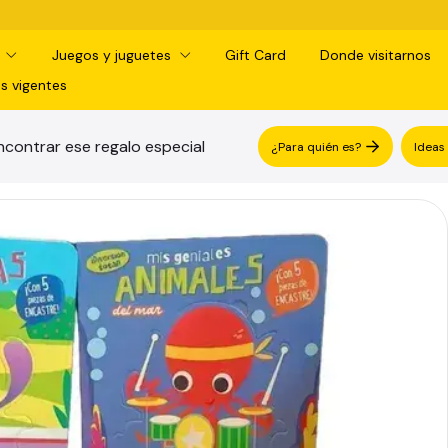
¡RETIRO GRATIS
d
Juegos y juguetes
Gift Card
Donde visitarnos
s vigentes
contrar ese regalo especial
¿Para quién es?
Ideas