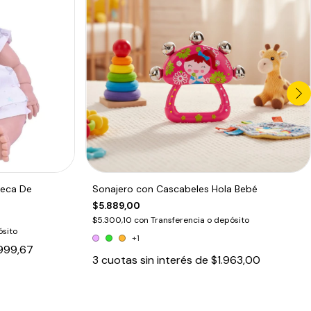
ñeca De
Sonajero con Cascabeles Hola Bebé
$5.889,00
$5.300,10
con
Transferencia o depósito
ósito
+1
999,67
3
cuotas sin interés de
$1.963,00