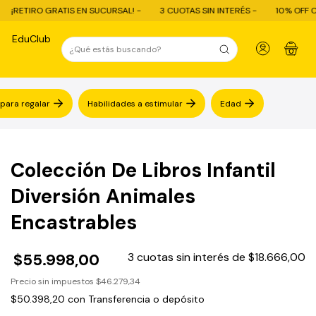
 EN SUCURSAL! -
3 CUOTAS SIN INTERÉS -
10% OFF CON TRANSFERENCI
EduClub
0
 para regalar
Habilidades a estimular
Edad
Colección De Libros Infantil
Diversión Animales
Encastrables
$55.998,00
3
cuotas sin interés de
$18.666,00
Precio sin impuestos
$46.279,34
$50.398,20
con
Transferencia o depósito