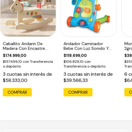
Caballito Andarin De
Andador Caminador
Mon
Madera Con Encastre
Bebe Con Luz Sonido Y
2gr
Acool
Actividades
Azu
$174.999,00
$118.699,00
$38
$157.499,10
con
Transferencia
$106.829,10
con
$35
o depósito
Transferencia o depósito
Tran
3
cuotas sin interés de
3
cuotas sin interés de
6
c
$58.333,00
$39.566,33
$64
COMPRAR