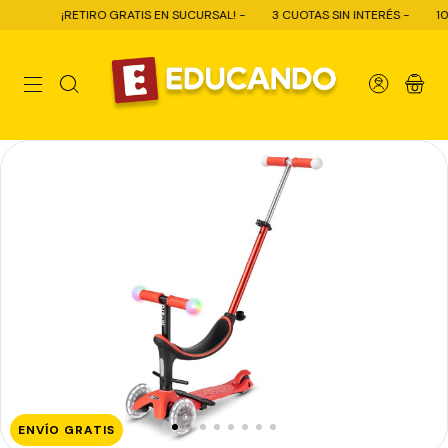
¡RETIRO GRATIS EN SUCURSAL! -
3 CUOTAS SIN INTERÉS -
10% O
0
ENVÍO GRATIS