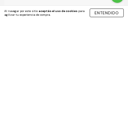
Al navegar por este sitio
aceptás el uso de cookies
para
ENTENDIDO
Quick links
agilizar tu experiencia de compra.
El Poder del Juego
Trabaja con Nosotros
Tiendas
Nosotros
Envíos
Mi Gift Card
Preguntas frecuentes
Seguinos