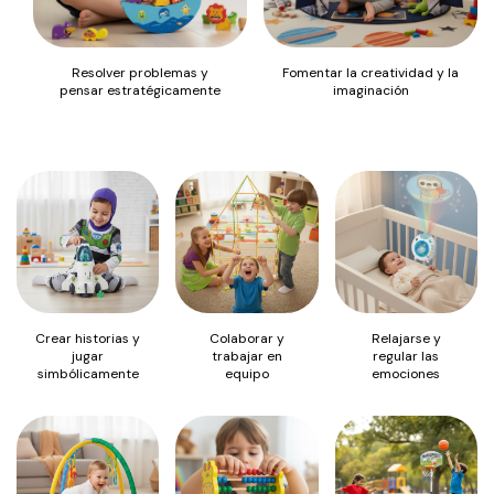
Resolver problemas y
Fomentar la creatividad y la
pensar estratégicamente
imaginación
Crear historias y
Colaborar y
Relajarse y
jugar
trabajar en
regular las
simbólicamente
equipo
emociones