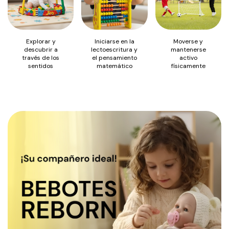
Explorar y
Iniciarse en la
Moverse y
descubrir a
lectoescritura y
mantenerse
través de los
el pensamiento
activo
sentidos
matemático
físicamente