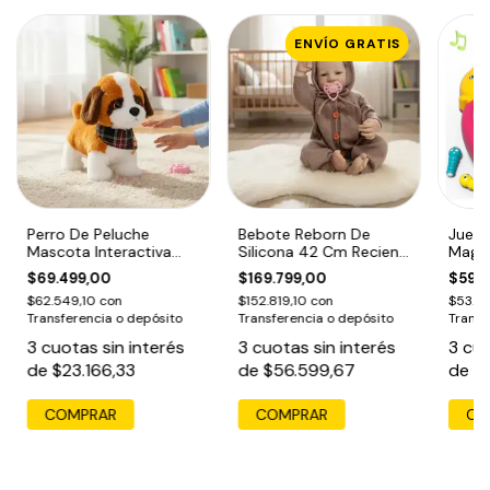
ENVÍO GRATIS
Perro De Peluche
Bebote Reborn De
Juego
Mascota Interactiva
Silicona 42 Cm Recien
Magn
Con Movimiento Y
Nacido Con Accesorios
Music
$69.499,00
$169.799,00
$59.4
Sonido
Pesc
$62.549,10
con
$152.819,10
con
$53.5
Transferencia o depósito
Transferencia o depósito
Transf
3
cuotas sin interés
3
cuotas sin interés
3
cuo
de
$23.166,33
de
$56.599,67
de
$
COMPRAR